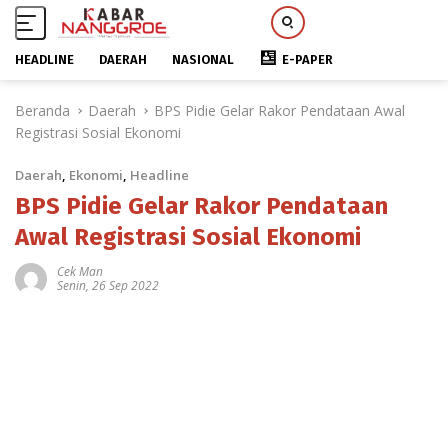
HEADLINE
DAERAH
NASIONAL
E-PAPER
L
Beranda
Daerah
BPS Pidie Gelar Rakor Pendataan Awal
a
Registrasi Sosial Ekonomi
n
g
Daerah
,
Ekonomi
,
Headline
s
u
BPS Pidie Gelar Rakor Pendataan
n
Awal Registrasi Sosial Ekonomi
g
k
Cek Man
Senin, 26 Sep 2022
e
k
o
n
t
e
n