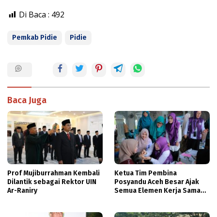
Di Baca :
492
Pemkab Pidie
Pidie
Baca Juga
Prof Mujiburrahman Kembali
Ketua Tim Pembina
Dilantik sebagai Rektor UIN
Posyandu Aceh Besar Ajak
Ar-Raniry
Semua Elemen Kerja Sama
Tingkatkan Layanan
Kesehatan Ibu dan Anak