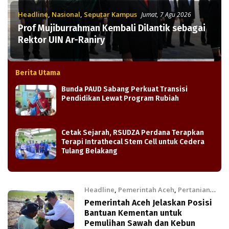
Headline
,
Nasional
,
Seputar Kampus
Jumat, 7 Agu 2026
Prof Mujiburrahman Kembali Dilantik sebagai
Rektor UIN Ar-Raniry
Berita Utama
Bunda PAUD Sabang Perkuat Transisi
Pendidikan Lewat Program Rubiah
Cetak Sejarah, RSUDZA Perdana Terapkan
Terapi Intrathecal Stem Cell untuk Cedera
Tulang Belakang
Headline
,
Pemerintah Aceh
,
Pertanian
Kamis, 6 Agu 2026
Pemerintah Aceh Jelaskan Posisi
Bantuan Kementan untuk
Pemulihan Sawah dan Kebun