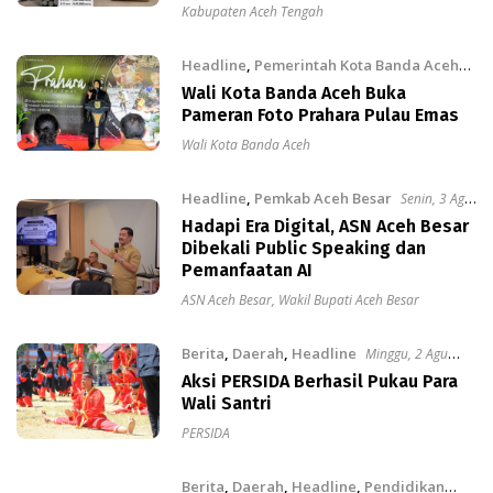
Kabupaten Aceh Tengah
Headline
,
Pemerintah Kota Banda Aceh
Senin, 3 Agu 2026
Wali Kota Banda Aceh Buka
Pameran Foto Prahara Pulau Emas
Wali Kota Banda Aceh
Headline
,
Pemkab Aceh Besar
Senin, 3 Agu
2026
Hadapi Era Digital, ASN Aceh Besar
Dibekali Public Speaking dan
Pemanfaatan AI
ASN Aceh Besar
,
Wakil Bupati Aceh Besar
Berita
,
Daerah
,
Headline
Minggu, 2 Agu
2026
Aksi PERSIDA Berhasil Pukau Para
Wali Santri
PERSIDA
Berita
,
Daerah
,
Headline
,
Pendidikan