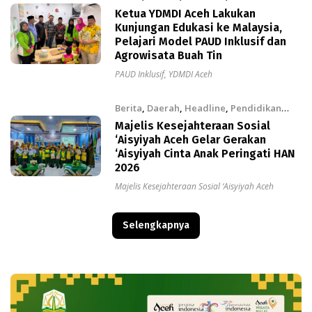
Minggu, 2 Agu 2026
Ketua YDMDI Aceh Lakukan
Kunjungan Edukasi ke Malaysia,
Pelajari Model PAUD Inklusif dan
Agrowisata Buah Tin
PAUD Inklusif
,
YDMDI Aceh
Berita
,
Daerah
,
Headline
,
Pendidikan
Minggu, 2 Agu 2026
Majelis Kesejahteraan Sosial
‘Aisyiyah Aceh Gelar Gerakan
‘Aisyiyah Cinta Anak Peringati HAN
2026
Majelis Kesejahteraan Sosial ‘Aisyiyah Aceh
Selengkapnya