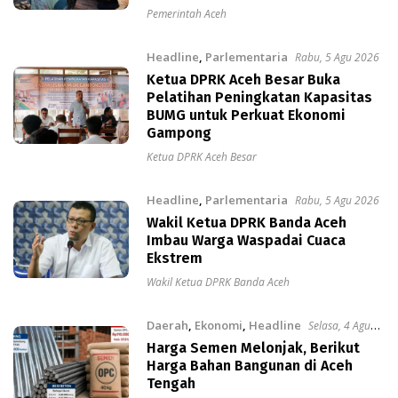
Pemerintah Aceh
Headline
,
Parlementaria
Rabu, 5 Agu 2026
Ketua DPRK Aceh Besar Buka
Pelatihan Peningkatan Kapasitas
BUMG untuk Perkuat Ekonomi
Gampong
Ketua DPRK Aceh Besar
Headline
,
Parlementaria
Rabu, 5 Agu 2026
Wakil Ketua DPRK Banda Aceh
Imbau Warga Waspadai Cuaca
Ekstrem
Wakil Ketua DPRK Banda Aceh
Daerah
,
Ekonomi
,
Headline
Selasa, 4 Agu
2026
Harga Semen Melonjak, Berikut
Harga Bahan Bangunan di Aceh
Tengah