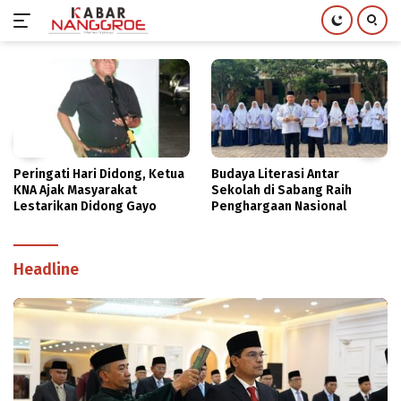
Langsung
ke
konten
Peringati Hari Didong, Ketua
Budaya Literasi Antar
KNA Ajak Masyarakat
Sekolah di Sabang Raih
Lestarikan Didong Gayo
Penghargaan Nasional
Headline