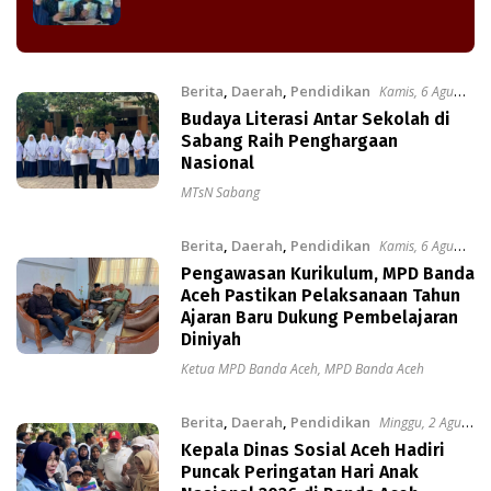
Berita
,
Daerah
,
Pendidikan
Kamis, 6 Agu
2026
Budaya Literasi Antar Sekolah di
Sabang Raih Penghargaan
Nasional
MTsN Sabang
Berita
,
Daerah
,
Pendidikan
Kamis, 6 Agu
2026
Pengawasan Kurikulum, MPD Banda
Aceh Pastikan Pelaksanaan Tahun
Ajaran Baru Dukung Pembelajaran
Diniyah
Ketua MPD Banda Aceh
,
MPD Banda Aceh
Berita
,
Daerah
,
Pendidikan
Minggu, 2 Agu
2026
Kepala Dinas Sosial Aceh Hadiri
Puncak Peringatan Hari Anak