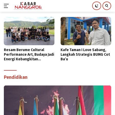
Langsung
ke
konten
Resam Berume Cultural
Kafe Taman I Love Sabang,
Performance Art, Budaya Jadi
Langkah Strategis BUMG Cot
Energi Kebangkitan
Ba’u
Masyarakat
Pendidikan