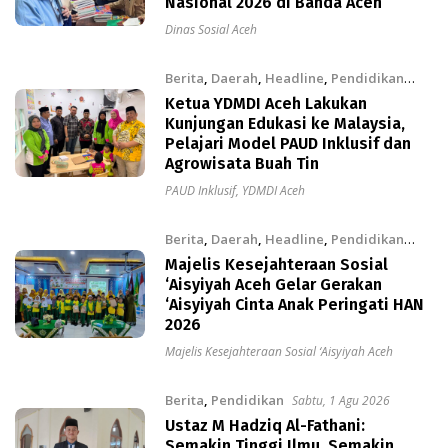
Nasional 2026 di Banda Aceh
Dinas Sosial Aceh
Berita
,
Daerah
,
Headline
,
Pendidikan
Minggu, 2 Agu 2026
Ketua YDMDI Aceh Lakukan
Kunjungan Edukasi ke Malaysia,
Pelajari Model PAUD Inklusif dan
Agrowisata Buah Tin
PAUD Inklusif
,
YDMDI Aceh
Berita
,
Daerah
,
Headline
,
Pendidikan
Minggu, 2 Agu 2026
Majelis Kesejahteraan Sosial
‘Aisyiyah Aceh Gelar Gerakan
‘Aisyiyah Cinta Anak Peringati HAN
2026
Majelis Kesejahteraan Sosial ‘Aisyiyah Aceh
Berita
,
Pendidikan
Sabtu, 1 Agu 2026
Ustaz M Hadziq Al-Fathani:
Semakin Tinggi Ilmu, Semakin