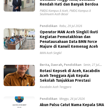
Rendah Hati dan Banyak Berdoa
PMDG Kampus 8 Aceh
,
PMDG Kampus 8
Seulimuem Aceh Besar
Pendidikan
Rabu, 29 Jul 2026
Operator MAN Aceh Singkil Ikuti
Kegiatan Pemutakhiran dan
Penatausahaan Data BMN Force
Majure di Kanwil Kemenag Aceh
MAN Aceh Singkil
Berita
,
Daerah
,
Pendidikan
Senin, 27 Jul
2026
Rotasi Kepsek di Aceh, Kacabdin
Aceh Tenggara Ajak Kepala
Sekolah Tunjukkan Prestasi
Kacabdin Aceh Tenggara
Pendidikan
Minggu, 26 Jul 2026
Akun Palsu Catut Nama Kepala SMA