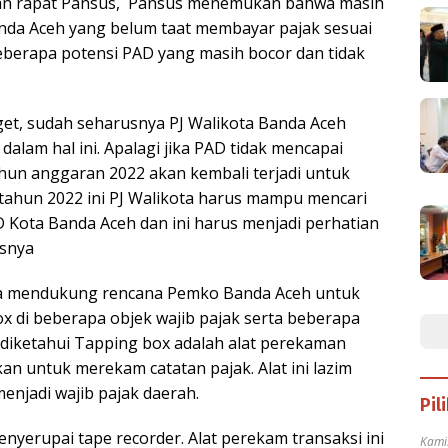
uan rapat Pansus, Pansus menemukan bahwa masih
anda Aceh yang belum taat membayar pajak sesuai
beberapa potensi PAD yang masih bocor dan tidak
rget, sudah seharusnya PJ Walikota Banda Aceh
dalam hal ini. Apalagi jika PAD tidak mencapai
ahun anggaran 2022 akan kembali terjadi untuk
 tahun 2022 ini PJ Walikota harus mampu mencari
 Kota Banda Aceh dan ini harus menjadi perhatian
asnya
uga mendukung rencana Pemko Banda Aceh untuk
di beberapa objek wajib pajak serta beberapa
 diketahui Tapping box adalah alat perekaman
kan untuk merekam catatan pajak. Alat ini lazim
enjadi wajib pajak daerah.
Pil
yerupai tape recorder. Alat perekam transaksi ini
Kami