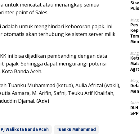
Sisw
inya untuk mencatat atau menangkap semua
Puis
inter point of Sales.
Ming
Pesa
 adalah untuk menghindari kebocoran pajak. Ini
Kep
r otomatis akan terhubung ke sistem server milik
Tem
Men
Ming
KK ini bisa dijadikan pembanding dengan data
Ket
jib pajak. Sehingga dapat mengurangi potensi
Mala
Agr
 Kota Banda Aceh.
Ming
 Tuanku Muhammad (ketua), Aulia Afrizal (wakil),
Dela
Mem
tia Asmara, M. Arifin, Safni, Teuku Arif Khalifah,
aaduddin Djamal.
(Adv)
Sabt
DLH
SPPB
Pj Walikota Banda Aceh
Tuanku Muhammad