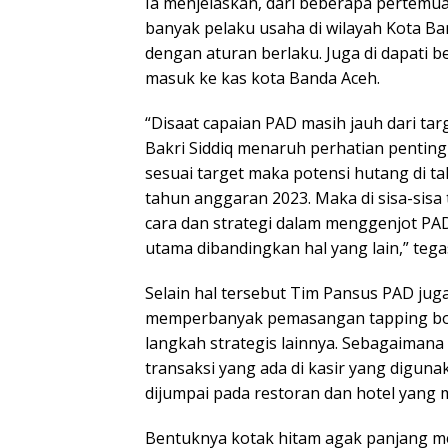
Ia menjelaskan, dari beberapa pertem
banyak pelaku usaha di wilayah Kota B
dengan aturan berlaku. Juga di dapati 
masuk ke kas kota Banda Aceh.
“Disaat capaian PAD masih jauh dari ta
Bakri Siddiq menaruh perhatian penting 
sesuai target maka potensi hutang di t
tahun anggaran 2023. Maka di sisa-sisa
cara dan strategi dalam menggenjot PAD
utama dibandingkan hal yang lain,” teg
Selain hal tersebut Tim Pansus PAD j
memperbanyak pemasangan tapping box 
langkah strategis lainnya. Sebagaimana
transaksi yang ada di kasir yang diguna
dijumpai pada restoran dan hotel yang m
Bentuknya kotak hitam agak panjang men