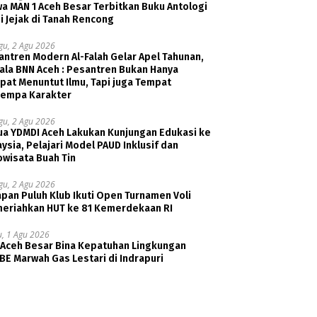
a MAN 1 Aceh Besar Terbitkan Buku Antologi
i Jejak di Tanah Rencong
gu, 2 Agu 2026
ntren Modern Al-Falah Gelar Apel Tahunan,
ala BNN Aceh : Pesantren Bukan Hanya
pat Menuntut Ilmu, Tapi juga Tempat
empa Karakter
gu, 2 Agu 2026
ua YDMDI Aceh Lakukan Kunjungan Edukasi ke
ysia, Pelajari Model PAUD Inklusif dan
owisata Buah Tin
gu, 2 Agu 2026
pan Puluh Klub Ikuti Open Turnamen Voli
eriahkan HUT ke 81 Kemerdekaan RI
u, 1 Agu 2026
 Aceh Besar Bina Kepatuhan Lingkungan
E Marwah Gas Lestari di Indrapuri