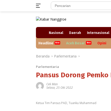
Langsung
ke
konten
H
Nasional
Daerah
Internasional
o
m
Headline
Aceh Besar
Opini
e
Beranda
Parlementaria
Parlementaria
Pansus Dorong Pemko 
Cek Man
Selasa, 25 Okt 2022
Ketua Tim Pansus PAD, Tuanku Muhammad