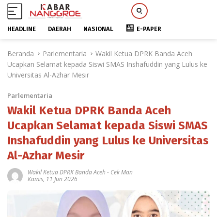
HEADLINE
DAERAH
NASIONAL
E-PAPER
L
Beranda
Parlementaria
Wakil Ketua DPRK Banda Aceh
a
Ucapkan Selamat kepada Siswi SMAS Inshafuddin yang Lulus ke
n
Universitas Al-Azhar Mesir
g
s
Parlementaria
u
n
Wakil Ketua DPRK Banda Aceh
g
Ucapkan Selamat kepada Siswi SMAS
k
Inshafuddin yang Lulus ke Universitas
e
k
Al-Azhar Mesir
o
n
Wakil Ketua DPRK Banda Aceh
-
Cek Man
Kamis, 11 Jun 2026
t
e
n