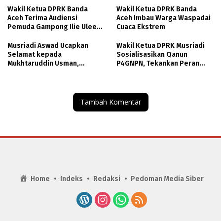
Wakil Ketua DPRK Banda
Wakil Ketua DPRK Banda
Aceh Terima Audiensi
Aceh Imbau Warga Waspadai
Pemuda Gampong Ilie Ulee
Cuaca Ekstrem
Kareng
Musriadi Aswad Ucapkan
Wakil Ketua DPRK Musriadi
Selamat kepada
Sosialisasikan Qanun
Mukhtaruddin Usman,
P4GNPN, Tekankan Peran
Harapkan SPS Aceh Perkuat
Bersama Berantas Narkoba
Ekosistem Pers yang
di Banda Aceh
Profesional
Tambah Komentar
Home
Indeks
Redaksi
Pedoman Media Siber