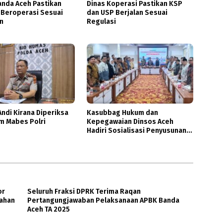
nda Aceh Pastikan
Dinas Koperasi Pastikan KSP
 Beroperasi Sesuai
dan USP Berjalan Sesuai
n
Regulasi
ndi Kirana Diperiksa
Kasubbag Hukum dan
m Mabes Polri
Kepegawaian Dinsos Aceh
Hadiri Sosialisasi Penyusunan
DBOD
or
Seluruh Fraksi DPRK Terima Raqan
bahan
Pertangungjawaban Pelaksanaan APBK Banda
Aceh TA 2025