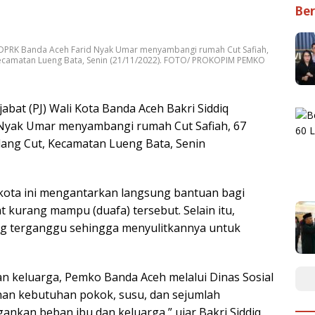
Ber
a DPRK Banda Aceh Farid Nyak Umar menyambangi rumah Cut Safiah,
 Kecamatan Lueng Bata, Senin (21/11/2022). FOTO/ PROKOPIM PEMKO
abat (PJ) Wali Kota Banda Aceh Bakri Siddiq
Nyak Umar menyambangi rumah Cut Safiah, 67
lang Cut, Kecamatan Lueng Bata, Senin
f kota ini mengantarkan langsung bantuan bagi
 kurang mampu (duafa) tersebut. Selain itu,
ang terganggu sehingga menyulitkannya untuk
n keluarga, Pemko Banda Aceh melalui Dinas Sosial
an kebutuhan pokok, susu, dan sejumlah
ankan beban ibu dan keluarga,” ujar Bakri Siddiq