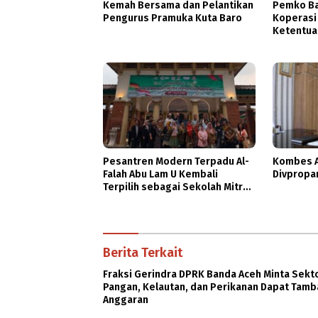
Kemah Bersama dan Pelantikan
Pemko Ba
Pengurus Pramuka Kuta Baro
Koperasi
Ketentua
Pesantren Modern Terpadu Al-
Kombes A
Falah Abu Lam U Kembali
Divpropa
Terpilih sebagai Sekolah Mitra
PASCH Goethe-Institut
Indonesien
Berita Terkait
Fraksi Gerindra DPRK Banda Aceh Minta Sekt
Pangan, Kelautan, dan Perikanan Dapat Tam
Anggaran