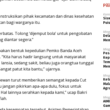
Pil
Kami
ginstruksikan pihak kecamatan dan dinas kesehatan
Sisw
an bagi warganya itu.
Puis
Ming
terbatas. Tolong ‘dijemput bola’ untuk pengobatan
Dela
g diantar segera.”
Mem
Ming
pakan bentuk kepedulian Pemko Banda Aceh
Pesa
“Kita harus hadir langsung untuk masyarakat
Kep
Tem
, lansia, sedang sakit, beliau juga orangtua tunggal
Men
angat patut kita bantu,” ujarnya.
Ming
ua dewan turut memberikan semangat kepada Cut
Ket
Mala
bu jangan pikirkan apa-apa dulu, fokus untuk
Agr
Hal lainnya serahkan kepada kami,” ucap Bakri
Ming
iah.
AIMI
Gam
pada kesempatan tersebut, Asisten Pemerintahan