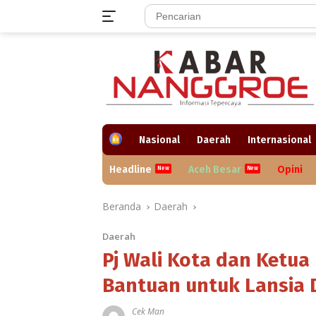
Langsung
ke
konten
H
Nasional
Daerah
Internasional
o
m
Headline
Aceh Besar
Opini
e
Beranda
Daerah
Daerah
Pj Wali Kota dan Ketu
Bantuan untuk Lansia D
Cek Man