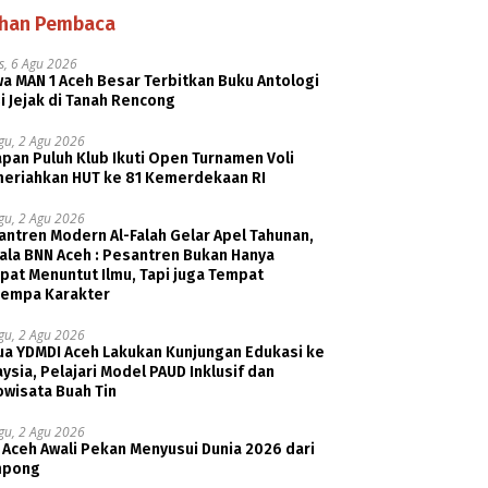
ihan Pembaca
s, 6 Agu 2026
a MAN 1 Aceh Besar Terbitkan Buku Antologi
i Jejak di Tanah Rencong
gu, 2 Agu 2026
pan Puluh Klub Ikuti Open Turnamen Voli
eriahkan HUT ke 81 Kemerdekaan RI
gu, 2 Agu 2026
ntren Modern Al-Falah Gelar Apel Tahunan,
ala BNN Aceh : Pesantren Bukan Hanya
pat Menuntut Ilmu, Tapi juga Tempat
empa Karakter
gu, 2 Agu 2026
ua YDMDI Aceh Lakukan Kunjungan Edukasi ke
ysia, Pelajari Model PAUD Inklusif dan
owisata Buah Tin
gu, 2 Agu 2026
 Aceh Awali Pekan Menyusui Dunia 2026 dari
pong