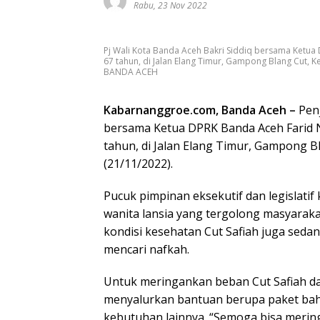
Rabu, 23 Nov 2022
Pj Wali Kota Banda Aceh Bakri Siddiq bersama Ketu
67 tahun, di Jalan Elang Timur, Gampong Blang Cut,
BANDA ACEH
Kabarnanggroe.com, Banda Aceh –
Penj
bersama Ketua DPRK Banda Aceh Farid 
tahun, di Jalan Elang Timur, Gampong B
(21/11/2022).
Pucuk pimpinan eksekutif dan legislati
wanita lansia yang tergolong masyarakat
kondisi kesehatan Cut Safiah juga sed
mencari nafkah.
Untuk meringankan beban Cut Safiah da
menyalurkan bantuan berupa paket bah
kebutuhan lainnya. “Semoga bisa mering