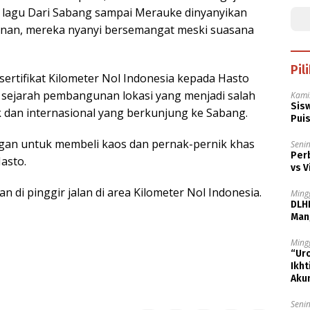
lagu Dari Sabang sampai Merauke dinyanyikan
anan, mereka nyanyi bersemangat meski suasana
Pil
ertifikat Kilometer Nol Indonesia kepada Hasto
l sejarah pembangunan lokasi yang menjadi salah
Kami
Sisw
ik dan internasional yang berkunjung ke Sabang.
Puis
gan untuk membeli kaos dan pernak-pernik khas
Senin
Per
Hasto.
vs 
an di pinggir jalan di area Kilometer Nol Indonesia.
Ming
DLH
Man
Ming
“Uro
Ikh
Akun
Senin