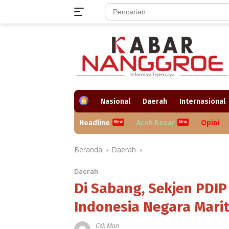
Langsung
ke
konten
H
Nasional
Daerah
Internasional
o
m
Headline
Aceh Besar
Opini
e
Beranda
Daerah
Daerah
Di Sabang, Sekjen PDI
Indonesia Negara Mari
Cek Man