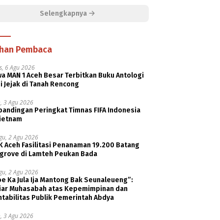
Selengkapnya
ihan Pembaca
s, 6 Agu 2026
a MAN 1 Aceh Besar Terbitkan Buku Antologi
i Jejak di Tanah Rencong
, 3 Agu 2026
bandingan Peringkat Timnas FIFA Indonesia
Vietnam
gu, 2 Agu 2026
K Aceh Fasilitasi Penanaman 19.200 Batang
grove di Lamteh Peukan Bada
gu, 2 Agu 2026
e Ka Jula Ija Mantong Bak Seunaleueng”:
tiar Muhasabah atas Kepemimpinan dan
tabilitas Publik Pemerintah Abdya
, 3 Agu 2026