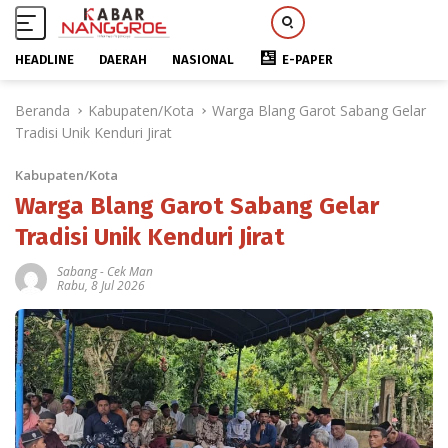
HEADLINE
DAERAH
NASIONAL
E-PAPER
L
Beranda
Kabupaten/Kota
Warga Blang Garot Sabang Gelar
a
Tradisi Unik Kenduri Jirat
n
g
Kabupaten/Kota
s
u
Warga Blang Garot Sabang Gelar
n
Tradisi Unik Kenduri Jirat
g
k
Sabang
-
Cek Man
Rabu, 8 Jul 2026
e
k
o
n
t
e
n