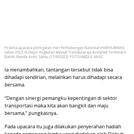
Peserta upacara peringatan Hari Perhubungan Nasional (HARHUBNAS)
tahun 2022 di Depo Angkutan Massal Transkutaraja Komplek Terminal A
Batoh, Banda Aceh, Sabtu (17/9/2022). FOTO/ABDUL MUIZ.
Ia menambahkan, tantangan tersebut tidak bisa
dihadapi sendirian, melainkan harus dihadapi secara
bersama.
“Dengan sinergi pemangku kepentingan di sektor
transportasi maka kita akan bangkit dan maju
bersama,” pungkasnya..
Pada upacara itu juga dilakukan penyerahan hadiah
kepada pemenang lomba yang diadakan oleh Dishub