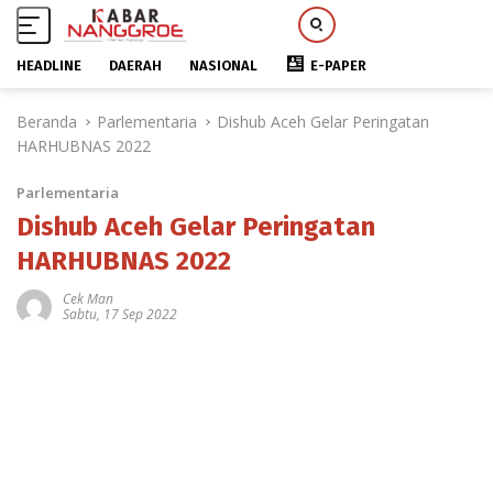
HEADLINE
DAERAH
NASIONAL
E-PAPER
L
Beranda
Parlementaria
Dishub Aceh Gelar Peringatan
a
HARHUBNAS 2022
n
g
Parlementaria
s
u
Dishub Aceh Gelar Peringatan
n
HARHUBNAS 2022
g
k
Cek Man
Sabtu, 17 Sep 2022
e
k
o
n
t
e
n