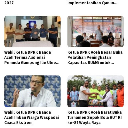
2027
Implementasikan Qanun
Ketahanan Keluarga
Wakil Ketua DPRK Banda
Ketua DPRK Aceh Besar Buka
Aceh Terima Audiensi
Pelatihan Peningkatan
Pemuda Gampong Ilie Ulee
Kapasitas BUMG untuk
Kareng
Perkuat Ekonomi Gampong
Wakil Ketua DPRK Banda
Ketua DPRK Aceh Barat Buka
Aceh Imbau Warga Waspadai
Turnamen Sepak Bola HUT RI
Cuaca Ekstrem
ke-81 Woyla Raya