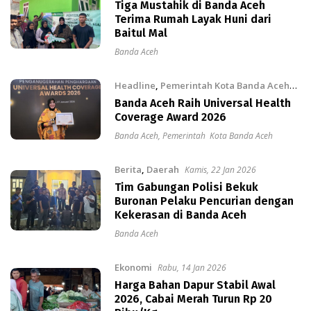
Kamis, 5 Mar 2026
Tiga Mustahik di Banda Aceh
Terima Rumah Layak Huni dari
Baitul Mal
Banda Aceh
Headline
,
Pemerintah Kota Banda Aceh
Rabu, 28 Jan 2026
Banda Aceh Raih Universal Health
Coverage Award 2026
Banda Aceh
,
Pemerintah Kota Banda Aceh
Berita
,
Daerah
Kamis, 22 Jan 2026
Tim Gabungan Polisi Bekuk
Buronan Pelaku Pencurian dengan
Kekerasan di Banda Aceh
Banda Aceh
Ekonomi
Rabu, 14 Jan 2026
Harga Bahan Dapur Stabil Awal
2026, Cabai Merah Turun Rp 20