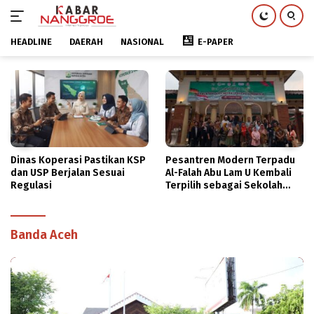
HEADLINE
DAERAH
NASIONAL
E-PAPER
Langsung
ke
konten
perasi Pastikan KSP
Pesantren Modern Terpadu
Kombes An
Berjalan Sesuai
Al-Falah Abu Lam U Kembali
Diperiks
Terpilih sebagai Sekolah
Polri
Mitra PASCH Goethe-Institut
Indonesien
Banda Aceh