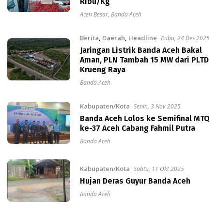
Ribu/Kg
Aceh Besar
,
Banda Aceh
Berita
,
Daerah
,
Headline
Rabu, 24 Des 2025
Jaringan Listrik Banda Aceh Bakal
Aman, PLN Tambah 15 MW dari PLTD
Krueng Raya
Banda Aceh
Kabupaten/Kota
Senin, 3 Nov 2025
Banda Aceh Lolos ke Semifinal MTQ
ke-37 Aceh Cabang Fahmil Putra
Banda Aceh
Kabupaten/Kota
Sabtu, 11 Okt 2025
Hujan Deras Guyur Banda Aceh
Banda Aceh