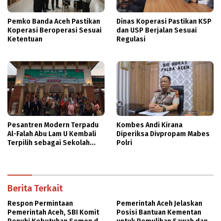
Pemko Banda Aceh Pastikan
Dinas Koperasi Pastikan KSP
Koperasi Beroperasi Sesuai
dan USP Berjalan Sesuai
Ketentuan
Regulasi
Pesantren Modern Terpadu
Kombes Andi Kirana
Al-Falah Abu Lam U Kembali
Diperiksa Divpropam Mabes
Terpilih sebagai Sekolah
Polri
Mitra PASCH Goethe-Institut
Indonesien
Berita Terkait
Respon Permintaan
Pemerintah Aceh Jelaskan
Pemerintah Aceh, SBI Komit
Posisi Bantuan Kementan