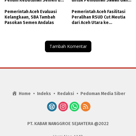
Penuhi Kebutuhan Semen di
untuk Pemulihan Sawah dan
Aceh
Kebun
Pemerintah Aceh Evaluasi
Pemerintah Aceh Fasilitasi
Kelangkaan, SBA Tambah
Peralihan RSUD Cut Meutia
Pasokan Semen Andalas
dari Aceh Utara ke
Lhokseumawe
Tambah Komentar
Home
Indeks
Redaksi
Pedoman Media Siber
PT. KABAR NANGGROE SEJAHTERA @2022