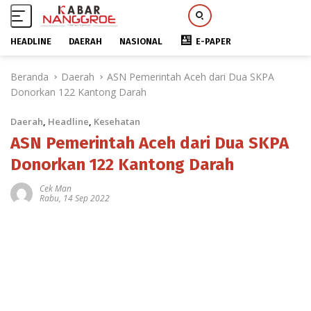
HEADLINE
DAERAH
NASIONAL
E-PAPER
L
Beranda
Daerah
ASN Pemerintah Aceh dari Dua SKPA
a
Donorkan 122 Kantong Darah
n
g
Daerah
,
Headline
,
Kesehatan
s
u
ASN Pemerintah Aceh dari Dua SKPA
n
Donorkan 122 Kantong Darah
g
k
Cek Man
Rabu, 14 Sep 2022
e
k
o
n
t
e
n