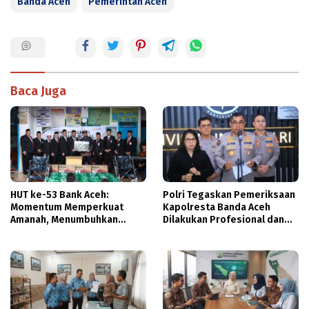
Banda Aceh
Pemerintah Aceh
Baca Juga
HUT ke-53 Bank Aceh:
Polri Tegaskan Pemeriksaan
Momentum Memperkuat
Kapolresta Banda Aceh
Amanah, Menumbuhkan
Dilakukan Profesional dan
Keberkahan Bagi Aceh
Transparan