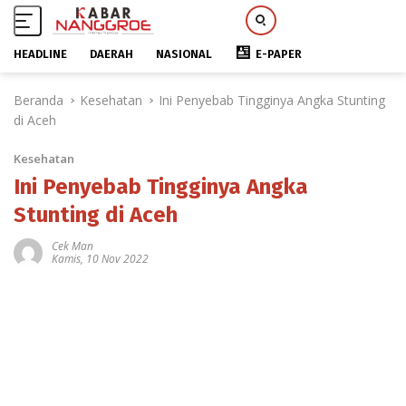
HEADLINE
DAERAH
NASIONAL
E-PAPER
L
Beranda
Kesehatan
Ini Penyebab Tingginya Angka Stunting
a
di Aceh
n
g
Kesehatan
s
u
Ini Penyebab Tingginya Angka
n
Stunting di Aceh
g
k
Cek Man
Kamis, 10 Nov 2022
e
k
o
n
t
e
n