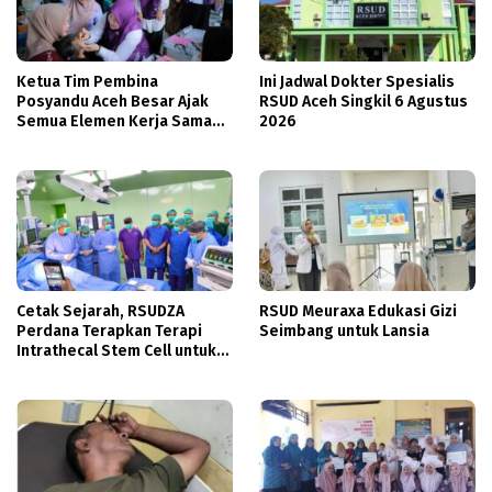
Ketua Tim Pembina
Ini Jadwal Dokter Spesialis
Posyandu Aceh Besar Ajak
RSUD Aceh Singkil 6 Agustus
Semua Elemen Kerja Sama
2026
Tingkatkan Layanan
Kesehatan Ibu dan Anak
Cetak Sejarah, RSUDZA
RSUD Meuraxa Edukasi Gizi
Perdana Terapkan Terapi
Seimbang untuk Lansia
Intrathecal Stem Cell untuk
Cedera Tulang Belakang