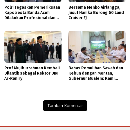
Polri Tegaskan Pemeriksaan
Bersama Menko Airlangga,
Kapolresta Banda Aceh
Jusuf Hamka Borong 60 Land
Dilakukan Profesional dan
Cruiser FJ
Transparan
Prof Mujiburrahman Kembali
Bahas Pemulihan Sawah dan
Dilantik sebagai Rektor UIN
Kebun dengan Mentan,
Ar-Raniry
Gubernur Mualem: Kami
Butuh Dukungan Pak Menteri
Tambah Komentar