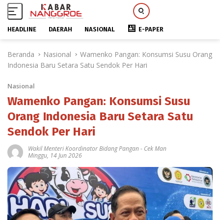
HEADLINE
DAERAH
NASIONAL
E-PAPER
L
Beranda
Nasional
Wamenko Pangan: Konsumsi Susu Orang
a
Indonesia Baru Setara Satu Sendok Per Hari
n
g
Nasional
s
u
Wamenko Pangan: Konsumsi Susu
n
Orang Indonesia Baru Setara Satu
g
Sendok Per Hari
k
e
Wakil Menteri Koordinator Bidang Pangan
-
Cek Man
k
Minggu, 14 Jun 2026
o
n
t
e
n