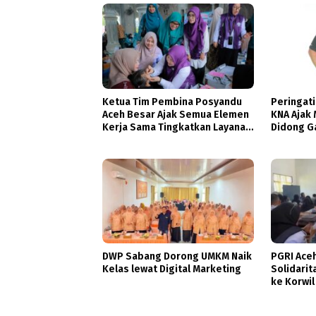
Ketua Tim Pembina Posyandu
Peringati
Aceh Besar Ajak Semua Elemen
KNA Ajak 
Kerja Sama Tingkatkan Layanan
Didong G
Kesehatan Ibu dan Anak
DWP Sabang Dorong UMKM Naik
PGRI Ace
Kelas lewat Digital Marketing
Solidarit
ke Korwil