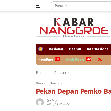
Langsung
ke
konten
H
Nasional
Daerah
Internasional
o
m
Headline
Aceh Besar
Opini
e
Beranda
Daerah
Daerah
,
Ekonomi
Pekan Depan Pemko Ba
Cek Man
Rabu, 5 Okt 2022