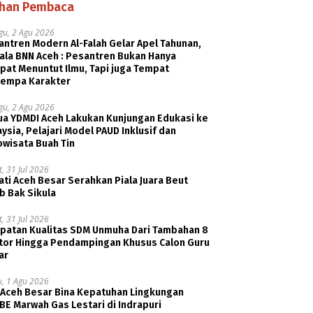
ihan Pembaca
gu, 2 Agu 2026
ntren Modern Al-Falah Gelar Apel Tahunan,
ala BNN Aceh : Pesantren Bukan Hanya
pat Menuntut Ilmu, Tapi juga Tempat
empa Karakter
gu, 2 Agu 2026
ua YDMDI Aceh Lakukan Kunjungan Edukasi ke
ysia, Pelajari Model PAUD Inklusif dan
owisata Buah Tin
, 31 Jul 2026
ti Aceh Besar Serahkan Piala Juara Beut
b Bak Sikula
, 31 Jul 2026
patan Kualitas SDM Unmuha Dari Tambahan 8
tor Hingga Pendampingan Khusus Calon Guru
ar
u, 1 Agu 2026
 Aceh Besar Bina Kepatuhan Lingkungan
E Marwah Gas Lestari di Indrapuri