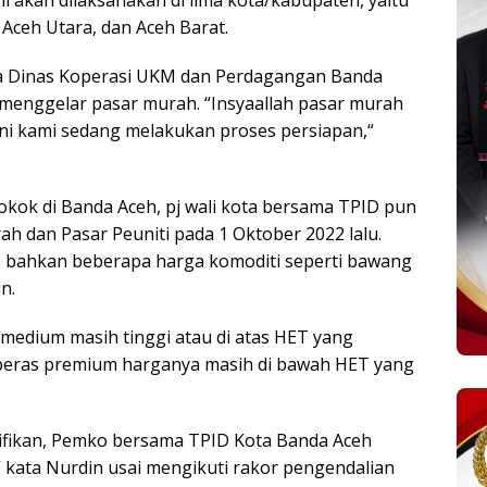
ni akan dilaksanakan di lima kota/kabupaten, yaitu
Aceh Utara, dan Aceh Barat.
ala Dinas Koperasi UKM dan Perdagangan Banda
menggelar pasar murah. “Insyaallah pasar murah
ini kami sedang melakukan proses persiapan,“
okok di Banda Aceh, pj wali kota bersama TPID pun
ah dan Pasar Peuniti pada 1 Oktober 2022 lalu.
l, bahkan beberapa harga komoditi seperti bawang
n.
medium masih tinggi atau di atas HET yang
beras premium harganya masih di bawah HET yang
nifikan, Pemko bersama TPID Kota Banda Aceh
” kata Nurdin usai mengikuti rakor pengendalian