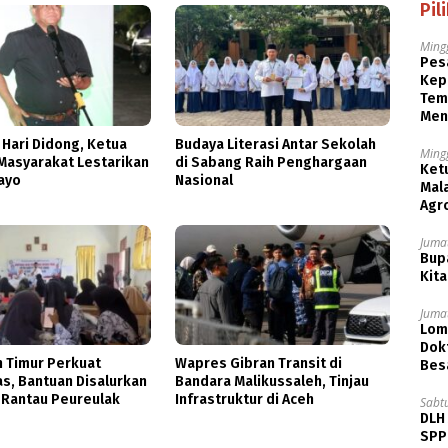
Pil
Ming
Pesa
Kep
Tem
Men
 Hari Didong, Ketua
Budaya Literasi Antar Sekolah
Ming
Masyarakat Lestarikan
di Sabang Raih Penghargaan
Ket
ayo
Nasional
Mala
Agr
Jumat
Bupa
Kita
Jumat
Lom
Dok
h Timur Perkuat
Wapres Gibran Transit di
Bes
as, Bantuan Disalurkan
Bandara Malikussaleh, Tinjau
 Rantau Peureulak
Infrastruktur di Aceh
Sabt
DLH
SPPB