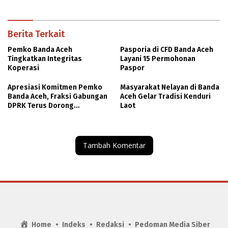
Berita Terkait
Pemko Banda Aceh
Pasporia di CFD Banda Aceh
Tingkatkan Integritas
Layani 15 Permohonan
Koperasi
Paspor
Apresiasi Komitmen Pemko
Masyarakat Nelayan di Banda
Banda Aceh, Fraksi Gabungan
Aceh Gelar Tradisi Kenduri
DPRK Terus Dorong
Laot
Pemanfaatan Aset dan
Peningkatan PAD
Tambah Komentar
Home
Indeks
Redaksi
Pedoman Media Siber