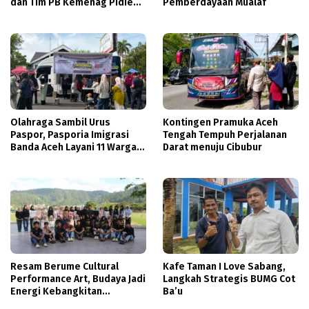
dan Tim PB Kemenag Pidie
Pemberdayaan Mualaf
Jalin Pertandingan
Persahabatan
Olahraga Sambil Urus
Kontingen Pramuka Aceh
Paspor, Pasporia Imigrasi
Tengah Tempuh Perjalanan
Banda Aceh Layani 11 Warga
Darat menuju Cibubur
di CFD
Resam Berume Cultural
Kafe Taman I Love Sabang,
Performance Art, Budaya Jadi
Langkah Strategis BUMG Cot
Energi Kebangkitan
Ba’u
Masyarakat