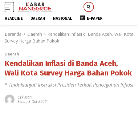
HEADLINE
DAERAH
NASIONAL
E-PAPER
L
Beranda
Daerah
Kendalikan Inflasi di Banda Aceh, Wali Kota
a
Survey Harga Bahan Pokok
n
g
Daerah
s
u
Kendalikan Inflasi di Banda Aceh,
n
Wali Kota Survey Harga Bahan Pokok
g
k
* Tindaklanjuti Instruksi Presiden Terkait Pencegahan Inflasi
e
k
Cek Man
Senin, 3 Okt 2022
o
n
t
e
n