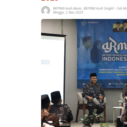
BKPRMI Aceh Besar
,
BKPRMI Aceh Singkil
-
Cek M
Minggu, 2 Nov 2025