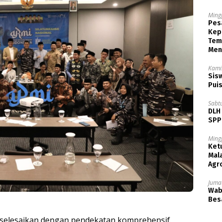
Ming
Pesa
Kep
Tem
Men
Kami
Sisw
Puis
Sabt
DLH
SPPB
Ming
Ket
Mala
Agr
Jumat
Wabu
Besa
iselesaikan dengan pendekatan komprehensif.