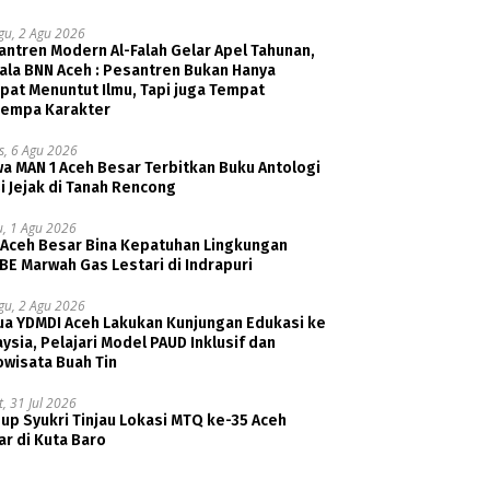
gu, 2 Agu 2026
ntren Modern Al-Falah Gelar Apel Tahunan,
ala BNN Aceh : Pesantren Bukan Hanya
pat Menuntut Ilmu, Tapi juga Tempat
empa Karakter
s, 6 Agu 2026
a MAN 1 Aceh Besar Terbitkan Buku Antologi
i Jejak di Tanah Rencong
u, 1 Agu 2026
 Aceh Besar Bina Kepatuhan Lingkungan
E Marwah Gas Lestari di Indrapuri
gu, 2 Agu 2026
ua YDMDI Aceh Lakukan Kunjungan Edukasi ke
ysia, Pelajari Model PAUD Inklusif dan
owisata Buah Tin
, 31 Jul 2026
p Syukri Tinjau Lokasi MTQ ke-35 Aceh
r di Kuta Baro