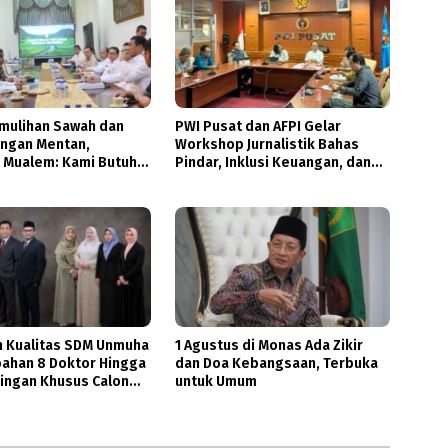
mulihan Sawah dan
PWI Pusat dan AFPI Gelar
ngan Mentan,
Workshop Jurnalistik Bahas
 Mualem: Kami Butuh
Pindar, Inklusi Keuangan, dan
 Pak Menteri
Perlindungan Publik
 Kualitas SDM Unmuha
1 Agustus di Monas Ada Zikir
bahan 8 Doktor Hingga
dan Doa Kebangsaan, Terbuka
ngan Khusus Calon
untuk Umum
ar