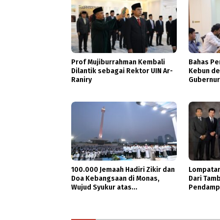
Prof Mujiburrahman Kembali
Bahas Pe
Dilantik sebagai Rektor UIN Ar-
Kebun de
Raniry
Gubernur
Dukungan
100.000 Jemaah Hadiri Zikir dan
Lompatan
Doa Kebangsaan di Monas,
Dari Tam
Wujud Syukur atas
Pendampi
Kemerdekaan Indonesia
Guru Bes