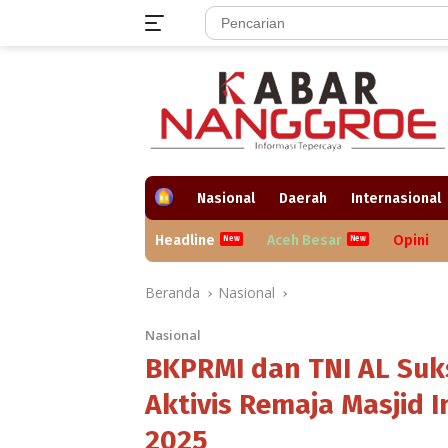
Langsung
ke
konten
H
Nasional
Daerah
Internasional
o
m
Headline
Aceh Besar
Opini
e
Beranda
Nasional
Nasional
BKPRMI dan TNI AL Suk
Aktivis Remaja Masjid 
2025