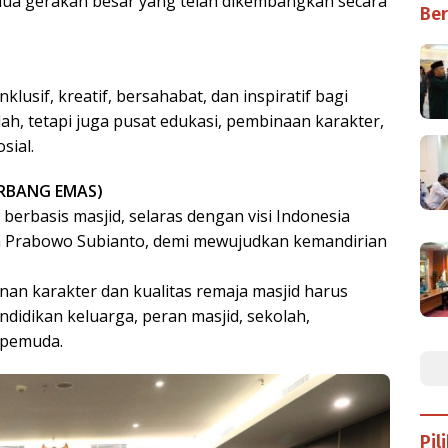
ua gerakan besar yang telah dikembangkan secara
Ber
lusif, kreatif, bersahabat, dan inspiratif bagi
ah, tetapi juga pusat edukasi, pembinaan karakter,
sial.
ERBANG EMAS)
berbasis masjid, selaras dengan visi Indonesia
en Prabowo Subianto, demi mewujudkan kemandirian
 karakter dan kualitas remaja masjid harus
didikan keluarga, peran masjid, sekolah,
 pemuda.
Pil