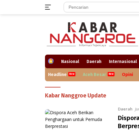
Langsung
ke
konten
H
Nasional
Daerah
Internasional
o
m
Headline
Aceh Besar
Opini
e
Kabar
Kabar Nanggroe Update
Nanggroe
Daerah
Ju
Dispor
Berpres