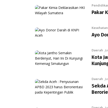
Pendidika
Pakar K
Kesehatan
Ayo Don
Daerah
Ju
Kota Ja
Kunjun
Daerah
Ju
Sekda 
Berorie
Daerah
Ju