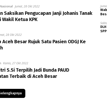
Nasional
Jumat
Jumat, 28 Okt 2022
Wabu
n Saksikan Pengucapan Janji Johanis Tanak
Besa
i Wakil Ketua KPK
Sabt
DLH
SPPB
mat, 28 Okt 2022
 Aceh Besar Rujuk Satu Pasien ODGJ Ke
eh
n
Kamis, 27 Okt 2022
itri S.Si Terpilih Jadi Bunda PAUD
tan Terbaik di Aceh Besar
Selengkapnya