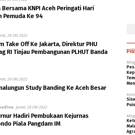
 Bersama KNPI Aceh Peringati Hari
 Pemuda Ke 94
mat, 28 Okt 2022
 Take Off Ke Jakarta, Direktur PHU
Pil
g RI Tinjau Pembangunan PLHUT Banda
Ming
Pesa
Kep
Tem
mat, 28 Okt 2022
Men
malungun Study Banding Ke Aceh Besar
Kami
Sisw
Puis
eadline
Jumat, 28 Okt 2022
ernur Hadiri Pembukaan Kejurnas
Ming
Ket
ndo Piala Pangdam IM
Mala
Agr