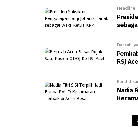
Headline
,
Preside
sebaga
Daerah
Ju
Pemkab
RSJ Ac
Pendidika
Nadia F
Kecama