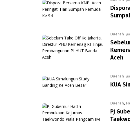
Dispora
Sumpah
Daerah
Ju
Sebelum
Kemena
Aceh
Daerah
Ju
KUA Si
Daerah
,
H
Pj Gub
Taekwo