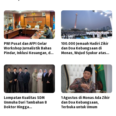
Butuh Dukungan Pak Menteri
PWI Pusat dan AFPI Gelar
100.000 Jemaah Hadiri Zikir
Workshop Jurnalistik Bahas
dan Doa Kebangsaan di
Pindar, Inklusi Keuangan, dan
Monas, Wujud Syukur atas
Perlindungan Publik
Kemerdekaan Indonesia
Lompatan Kualitas SDM
1 Agustus di Monas Ada Zikir
Unmuha Dari Tambahan 8
dan Doa Kebangsaan,
Doktor Hingga
Terbuka untuk Umum
Pendampingan Khusus Calon