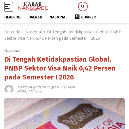
HEADLINE
DAERAH
NASIONAL
E-PAPER
L
Beranda
Nasional
Di Tengah Ketidakpastian Global, PNBP
a
Sektor Visa Naik 6,42 Persen pada Semester I 2026
n
g
Nasional
s
u
Di Tengah Ketidakpastian Global,
n
PNBP Sektor Visa Naik 6,42 Persen
g
pada Semester I 2026
k
e
Direktorat Jenderal Imigrasi
-
Cek Man
k
Selasa, 7 Jul 2026
o
n
t
e
n