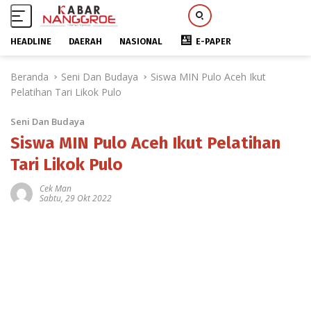
HEADLINE
DAERAH
NASIONAL
E-PAPER
L
Beranda
Seni Dan Budaya
Siswa MIN Pulo Aceh Ikut
a
Pelatihan Tari Likok Pulo
n
g
Seni Dan Budaya
s
u
Siswa MIN Pulo Aceh Ikut Pelatihan
n
Tari Likok Pulo
g
k
Cek Man
Sabtu, 29 Okt 2022
e
k
o
n
t
e
n