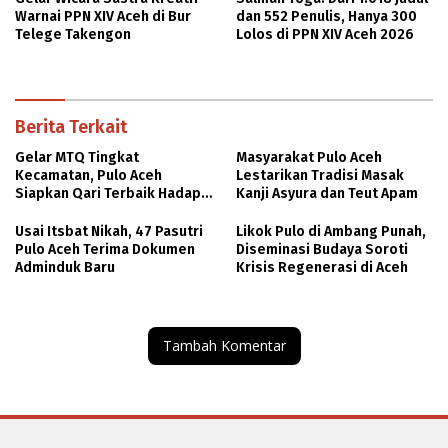
Warnai PPN XIV Aceh di Bur
dan 552 Penulis, Hanya 300
Telege Takengon
Lolos di PPN XIV Aceh 2026
Berita Terkait
Gelar MTQ Tingkat
Masyarakat Pulo Aceh
Kecamatan, Pulo Aceh
Lestarikan Tradisi Masak
Siapkan Qari Terbaik Hadapi
Kanji Asyura dan Teut Apam
MTQ Kabupaten
Usai Itsbat Nikah, 47 Pasutri
Likok Pulo di Ambang Punah,
Pulo Aceh Terima Dokumen
Diseminasi Budaya Soroti
Adminduk Baru
Krisis Regenerasi di Aceh
Tambah Komentar