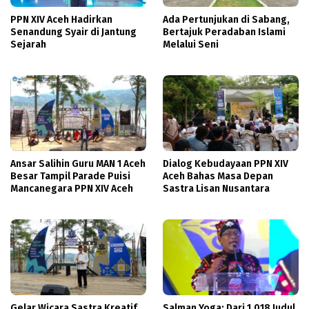
PPN XIV Aceh Hadirkan
Ada Pertunjukan di Sabang,
Senandung Syair di Jantung
Bertajuk Peradaban Islami
Sejarah
Melalui Seni
Ansar Salihin Guru MAN 1 Aceh
Dialog Kebudayaan PPN XIV
Besar Tampil Parade Puisi
Aceh Bahas Masa Depan
Mancanegara PPN XIV Aceh
Sastra Lisan Nusantara
Gelar Wicara Sastra Kreatif
Salman Yoga: Dari 1.018 Judul