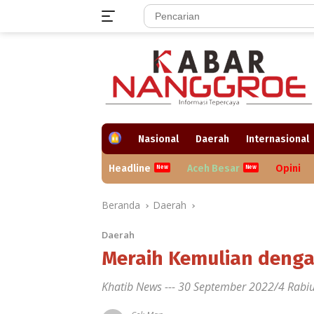
Langsung
ke
konten
H
Nasional
Daerah
Internasional
o
m
Headline
Aceh Besar
Opini
e
Beranda
Daerah
Daerah
Meraih Kemulian denga
Khatib News --- 30 September 2022/4 Rabi