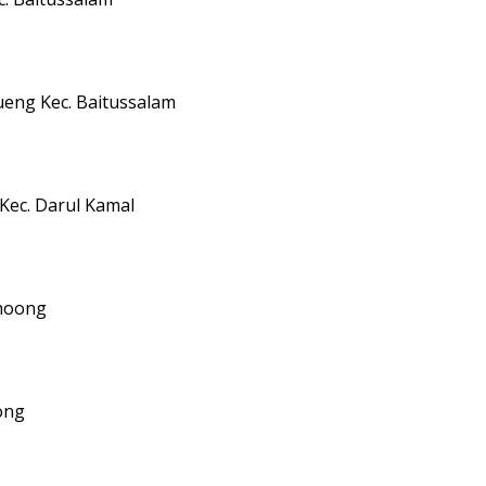
ueng Kec. Baitussalam
Kec. Darul Kamal
Lhoong
oong