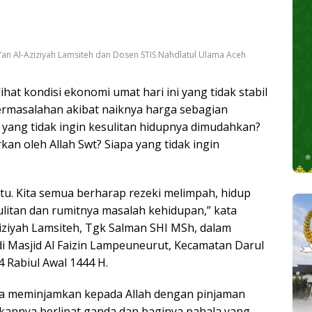
’an Al-Aziziyah Lamsiteh dan Dosen STIS Nahdlatul Ulama Aceh
hat kondisi ekonomi umat hari ini yang tidak stabil
rmasalahan akibat naiknya harga sebagian
 yang tidak ingin kesulitan hidupnya dimudahkan?
rkan oleh Allah Swt? Siapa yang tidak ingin
itu. Kita semua berharap rezeki melimpah, hidup
ulitan dan rumitnya masalah kehidupan,” kata
iziyah Lamsiteh, Tgk Salman SHI MSh, dalam
i Masjid Al Faizin Lampeuneurut, Kecamatan Darul
 Rabiul Awal 1444 H.
apa meminjamkan kepada Allah dengan pinjaman
kannya berlipat ganda dan baginya pahala yang