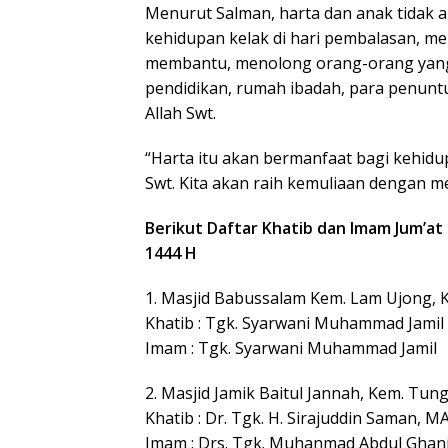
Menurut Salman, harta dan anak tidak
kehidupan kelak di hari pembalasan, mel
membantu, menolong orang-orang yang
pendidikan, rumah ibadah, para penuntu
Allah Swt.
“Harta itu akan bermanfaat bagi kehidup
Swt. Kita akan raih kemuliaan dengan 
Berikut Daftar Khatib dan Imam Jum’at
1444 H
1. Masjid Babussalam Kem. Lam Ujong, 
Khatib : Tgk. Syarwani Muhammad Jamil
Imam : Tgk. Syarwani Muhammad Jamil
2. Masjid Jamik Baitul Jannah, Kem. Tun
Khatib : Dr. Tgk. H. Sirajuddin Saman, M
Imam : Drs. Tgk. Muhanmad Abdul Ghan