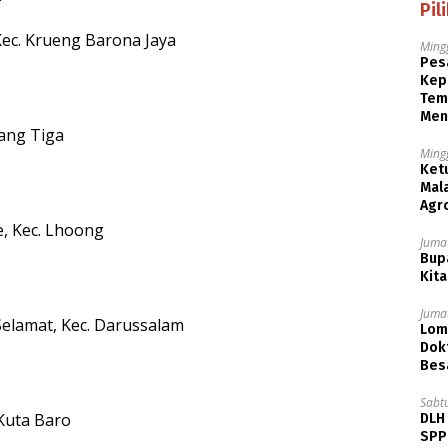
Pil
Kec. Krueng Barona Jaya
Ming
Pesa
Kep
Tem
Men
pang Tiga
Ming
Ket
Mala
Agr
e, Kec. Lhoong
Jumat
Bupa
Kita
Jumat
Selamat, Kec. Darussalam
Lom
Dok
Bes
Sabt
 Kuta Baro
DLH
SPPB