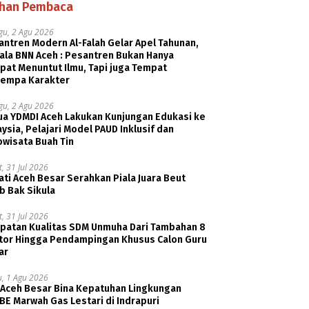
ihan Pembaca
gu, 2 Agu 2026
ntren Modern Al-Falah Gelar Apel Tahunan,
ala BNN Aceh : Pesantren Bukan Hanya
pat Menuntut Ilmu, Tapi juga Tempat
empa Karakter
gu, 2 Agu 2026
ua YDMDI Aceh Lakukan Kunjungan Edukasi ke
ysia, Pelajari Model PAUD Inklusif dan
owisata Buah Tin
, 31 Jul 2026
ti Aceh Besar Serahkan Piala Juara Beut
b Bak Sikula
, 31 Jul 2026
patan Kualitas SDM Unmuha Dari Tambahan 8
tor Hingga Pendampingan Khusus Calon Guru
ar
u, 1 Agu 2026
 Aceh Besar Bina Kepatuhan Lingkungan
E Marwah Gas Lestari di Indrapuri