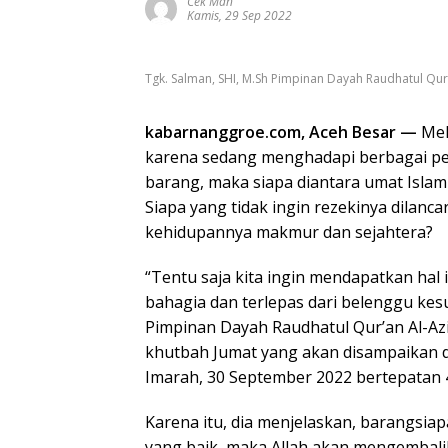
Cek Man
Kamis, 29 Sep 2022
Tgk. Salman, SHI, M.Sh Pimpinan Dayah Raudhatul Qur
kabarnanggroe.com, Aceh Besar —
Meli
karena sedang menghadapi berbagai pe
barang, maka siapa diantara umat Islam
Siapa yang tidak ingin rezekinya dilanca
kehidupannya makmur dan sejahtera?
“Tentu saja kita ingin mendapatkan hal 
bahagia dan terlepas dari belenggu kes
Pimpinan Dayah Raudhatul Qur’an Al-Az
khutbah Jumat yang akan disampaikan d
Imarah, 30 September 2022 bertepatan 4
Karena itu, dia menjelaskan, barangsi
yang baik, maka Allah akan mengembali