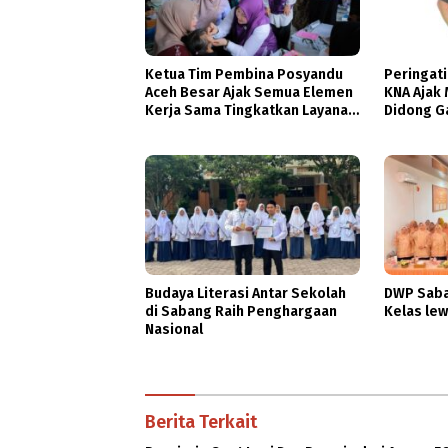
Ketua Tim Pembina Posyandu
Peringati
Aceh Besar Ajak Semua Elemen
KNA Ajak 
Kerja Sama Tingkatkan Layanan
Didong G
Kesehatan Ibu dan Anak
Budaya Literasi Antar Sekolah
DWP Saba
di Sabang Raih Penghargaan
Kelas lew
Nasional
Berita Terkait