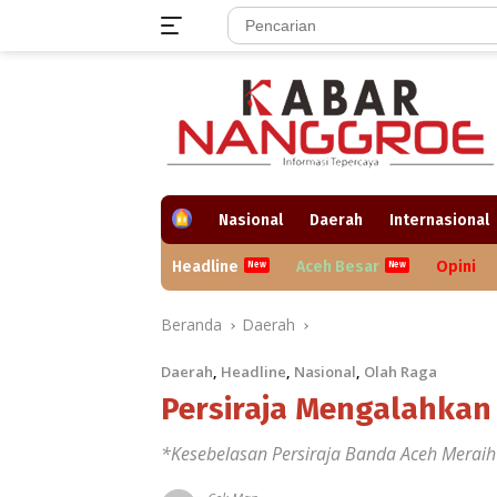
Langsung
ke
konten
H
Nasional
Daerah
Internasional
o
m
Headline
Aceh Besar
Opini
e
Beranda
Daerah
Daerah
,
Headline
,
Nasional
,
Olah Raga
Persiraja Mengalahkan
*Kesebelasan Persiraja Banda Aceh Meraih