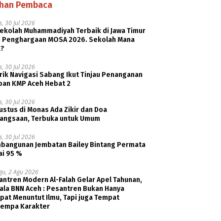
ihan Pembaca
, 30 Jul 2026
Sekolah Muhammadiyah Terbaik di Jawa Timur
h Penghargaan MOSA 2026. Sekolah Mana
a?
, 30 Jul 2026
rik Navigasi Sabang Ikut Tinjau Penanganan
ban KMP Aceh Hebat 2
, 30 Jul 2026
ustus di Monas Ada Zikir dan Doa
angsaan, Terbuka untuk Umum
, 30 Jul 2026
bangunan Jembatan Bailey Bintang Permata
ai 95 %
gu, 2 Agu 2026
ntren Modern Al-Falah Gelar Apel Tahunan,
ala BNN Aceh : Pesantren Bukan Hanya
pat Menuntut Ilmu, Tapi juga Tempat
empa Karakter