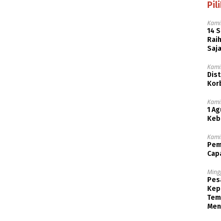
Pil
Kamis
14 
Rai
Saj
Kamis
Dist
Kor
Kamis
1 Ag
Keb
Kamis
Pem
Cap
Ming
Pesa
Kep
Tem
Men