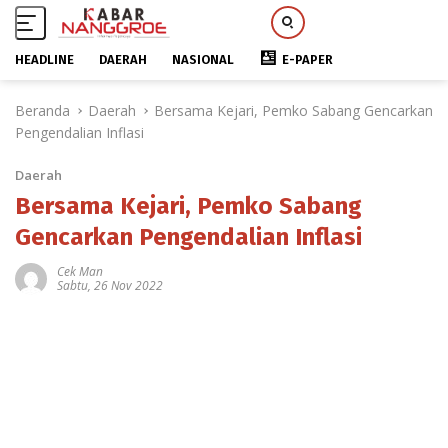
HEADLINE
DAERAH
NASIONAL
E-PAPER
L
Beranda
Daerah
Bersama Kejari, Pemko Sabang Gencarkan
a
Pengendalian Inflasi
n
g
Daerah
s
u
Bersama Kejari, Pemko Sabang
n
Gencarkan Pengendalian Inflasi
g
k
Cek Man
Sabtu, 26 Nov 2022
e
k
o
n
t
e
n