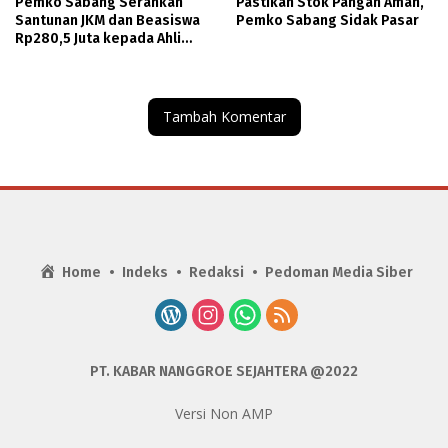
Pemko Sabang Serahkan
Pastikan Stok Pangan Aman,
Santunan JKM dan Beasiswa
Pemko Sabang Sidak Pasar
Rp280,5 Juta kepada Ahli
Waris Pekerja
Tambah Komentar
Home
Indeks
Redaksi
Pedoman Media Siber
PT. KABAR NANGGROE SEJAHTERA @2022
Versi Non AMP