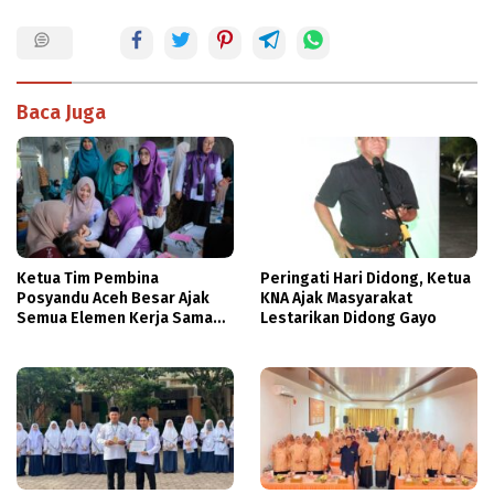
Baca Juga
Ketua Tim Pembina
Peringati Hari Didong, Ketua
Posyandu Aceh Besar Ajak
KNA Ajak Masyarakat
Semua Elemen Kerja Sama
Lestarikan Didong Gayo
Tingkatkan Layanan
Kesehatan Ibu dan Anak