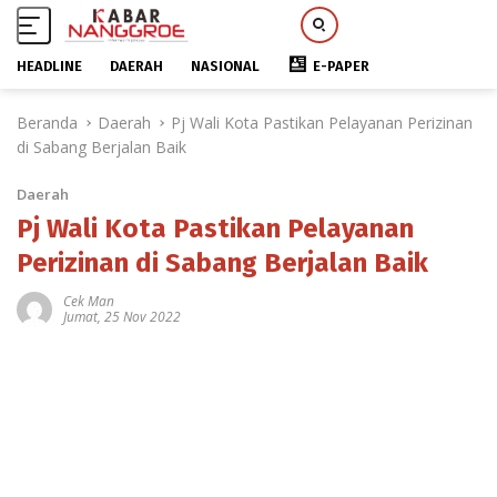
HEADLINE
DAERAH
NASIONAL
E-PAPER
L
Beranda
Daerah
Pj Wali Kota Pastikan Pelayanan Perizinan
a
di Sabang Berjalan Baik
n
g
Daerah
s
u
Pj Wali Kota Pastikan Pelayanan
n
Perizinan di Sabang Berjalan Baik
g
k
Cek Man
Jumat, 25 Nov 2022
e
k
o
n
t
e
n