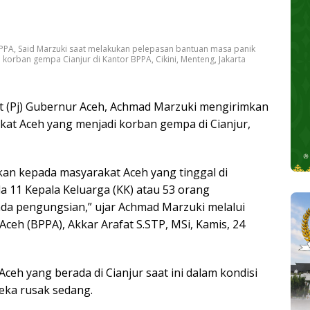
PPA, Said Marzuki saat melakukan pelepasan bantuan masa panik
korban gempa Cianjur di Kantor BPPA, Cikini, Menteng, Jakarta
t (Pj) Gubernur Aceh, Achmad Marzuki mengirimkan
at Aceh yang menjadi korban gempa di Cianjur,
kan kepada masyarakat Aceh yang tinggal di
da 11 Kepala Keluarga (KK) atau 53 orang
enda pengungsian,” ujar Achmad Marzuki melalui
eh (BPPA), Akkar Arafat S.STP, MSi, Kamis, 24
ceh yang berada di Cianjur saat ini dalam kondisi
eka rusak sedang.