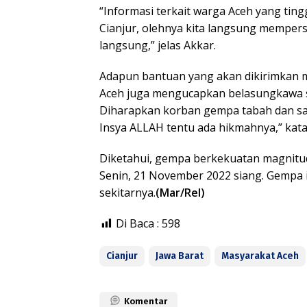
“Informasi terkait warga Aceh yang tingg
Cianjur, olehnya kita langsung mempe
langsung,” jelas Akkar.
Adapun bantuan yang akan dikirimkan m
Aceh juga mengucapkan belasungkawa s
Diharapkan korban gempa tabah dan sabar
Insya ALLAH tentu ada hikmahnya,” kata
Diketahui, gempa berkekuatan magnitud
Senin, 21 November 2022 siang. Gempa 
sekitarnya.
(Mar/Rel)
Di Baca :
598
Cianjur
Jawa Barat
Masyarakat Aceh
Komentar