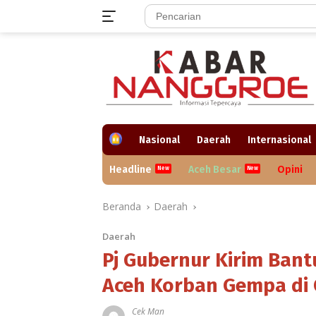
Langsung
ke
konten
H
Nasional
Daerah
Internasional
o
m
Headline
Aceh Besar
Opini
e
Beranda
Daerah
Daerah
Pj Gubernur Kirim Ban
Aceh Korban Gempa di 
Cek Man