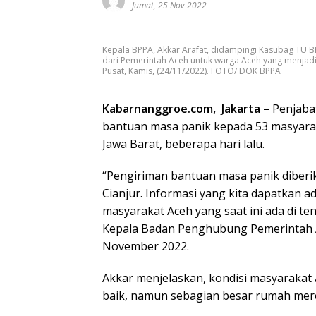
Jumat, 25 Nov 2022
Kepala BPPA, Akkar Arafat, didampingi Kasubag TU B
dari Pemerintah Aceh untuk warga Aceh yang menjadi 
Pusat, Kamis, (24/11/2022). FOTO/ DOK BPPA
Kabarnanggroe.com, Jakarta –
Penjaba
bantuan masa panik kepada 53 masyarak
Jawa Barat, beberapa hari lalu.
“Pengiriman bantuan masa panik diberi
Cianjur. Informasi yang kita dapatkan a
masyarakat Aceh yang saat ini ada di t
Kepala Badan Penghubung Pemerintah Ac
November 2022.
Akkar menjelaskan, kondisi masyarakat A
baik, namun sebagian besar rumah mer