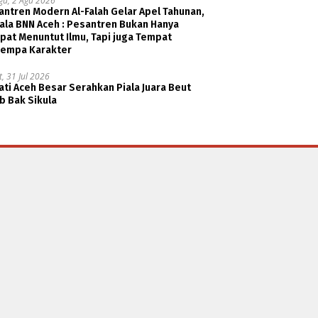
gu, 2 Agu 2026
ntren Modern Al-Falah Gelar Apel Tahunan,
ala BNN Aceh : Pesantren Bukan Hanya
pat Menuntut Ilmu, Tapi juga Tempat
empa Karakter
, 31 Jul 2026
ti Aceh Besar Serahkan Piala Juara Beut
b Bak Sikula