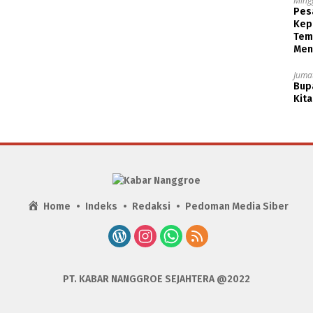
Ming
Pesa
Kep
Tem
Men
Jumat
Bupa
Kita
Home
Indeks
Redaksi
Pedoman Media Siber
PT. KABAR NANGGROE SEJAHTERA @2022