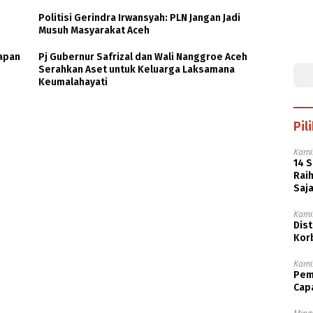
Politisi Gerindra Irwansyah: PLN Jangan Jadi
Musuh Masyarakat Aceh
papan
Pj Gubernur Safrizal dan Wali Nanggroe Aceh
Serahkan Aset untuk Keluarga Laksamana
Keumalahayati
Pil
Kamis
14 
Rai
Saj
Kamis
Dist
Kor
Kamis
Pem
Cap