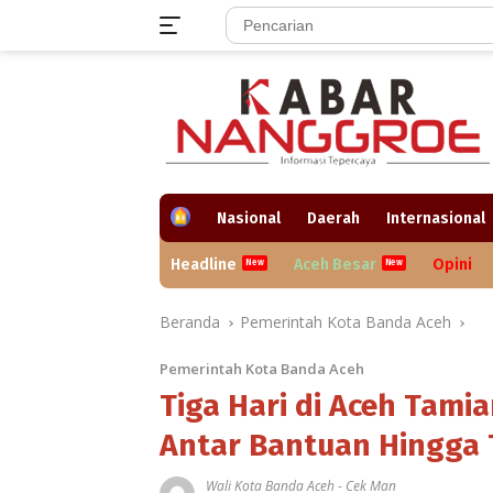
Langsung
ke
konten
H
Nasional
Daerah
Internasional
o
m
Headline
Aceh Besar
Opini
e
Beranda
Pemerintah Kota Banda Aceh
Pemerintah Kota Banda Aceh
Tiga Hari di Aceh Tami
Antar Bantuan Hingga 
Wali Kota Banda Aceh
-
Cek Man