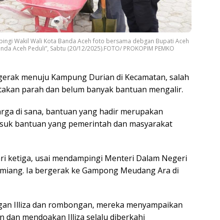
mpingi Wakil Wali Kota Banda Aceh foto bersama debgan Bupati Aceh
Banda Aceh Peduli”, Sabtu (20/12/2025).FOTO/ PROKOPIM PEMKO
bergerak menuju Kampung Durian di Kecamatan, salah
takan parah dan belum banyak bantuan mengalir.
arga di sana, bantuan yang hadir merupakan
suk bantuan yang pemerintah dan masyarakat
ri ketiga, usai mendampingi Menteri Dalam Negeri
Tamiang. Ia bergerak ke Gampong Meudang Ara di
gan Illiza dan rombongan, mereka menyampaikan
 dan mendoakan Illiza selalu diberkahi