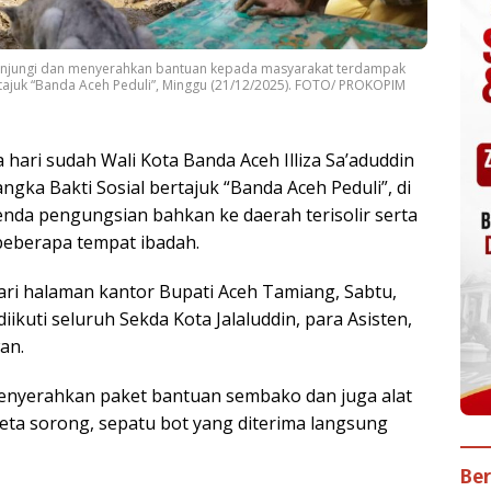
gunjungi dan menyerahkan bantuan kepada masyarakat terdampak
rtajuk “Banda Aceh Peduli”, Minggu (21/12/2025). FOTO/ PROKOPIM
 hari sudah Wali Kota Banda Aceh Illiza Sa’aduddin
gka Bakti Sosial bertajuk “Banda Aceh Peduli”, di
tenda pengungsian bahkan ke daerah terisolir serta
eberapa tempat ibadah.
dari halaman kantor Bupati Aceh Tamiang, Sabtu,
iikuti seluruh Sekda Kota Jalaluddin, para Asisten,
an.
 menyerahkan paket bantuan sembako dan juga alat
reta sorong, sepatu bot yang diterima langsung
Ber