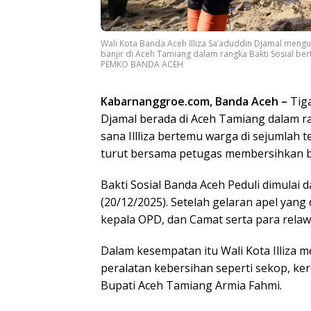
Wali Kota Banda Aceh Illiza Sa’aduddin Djamal men
banjir di Aceh Tamiang dalam rangka Bakti Sosial be
PEMKO BANDA ACEH
Kabarnanggroe.com, Banda Aceh –
Tiga
Djamal berada di Aceh Tamiang dalam ran
sana Illliza bertemu warga di sejumlah 
turut bersama petugas membersihkan b
Bakti Sosial Banda Aceh Peduli dimulai 
(20/12/2025). Setelah gelaran apel yang d
kepala OPD, dan Camat serta para relaw
Dalam kesempatan itu Wali Kota Illiza
peralatan kebersihan seperti sekop, ke
Bupati Aceh Tamiang Armia Fahmi.