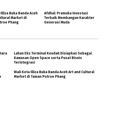
 Illiza Buka Banda Aceh
Afdhal: Pramuka Investasi
ultural Market di
Terbaik Membangun Karakter
troe Phang
Generasi Muda
hara
Lahan Eks Terminal Keudah Disiapkan Sebagai
Kawasan Open Space serta Pusat Bisnis
Terintegrasi
Wali Kota Illiza Buka Banda Aceh Art and Cultural
a
Market di Taman Putroe Phang