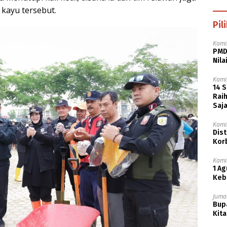
kayu tersebut.
Pil
Kamis
PMD
Nila
Kamis
14 
Rai
Saj
Kamis
Dist
Kor
Kamis
1 Ag
Keb
Jumat
Bupa
Kita