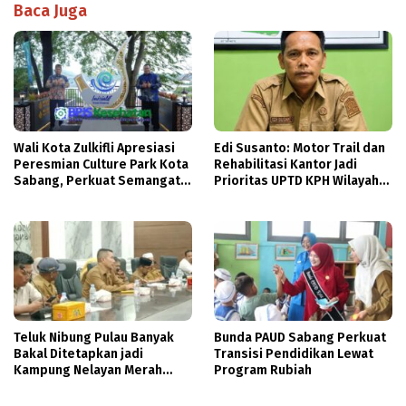
Baca Juga
Wali Kota Zulkifli Apresiasi
Edi Susanto: Motor Trail dan
Peresmian Culture Park Kota
Rehabilitasi Kantor Jadi
Sabang, Perkuat Semangat
Prioritas UPTD KPH Wilayah
Gotong Royong
VIII Aceh Unit IX Aceh
Tenggara
Teluk Nibung Pulau Banyak
Bunda PAUD Sabang Perkuat
Bakal Ditetapkan jadi
Transisi Pendidikan Lewat
Kampung Nelayan Merah
Program Rubiah
Putih