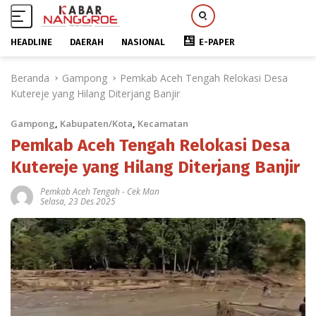
HEADLINE
DAERAH
NASIONAL
E-PAPER
L
Beranda
Gampong
Pemkab Aceh Tengah Relokasi Desa
a
Kutereje yang Hilang Diterjang Banjir
n
g
Gampong
,
Kabupaten/Kota
,
Kecamatan
s
u
Pemkab Aceh Tengah Relokasi Desa
n
Kutereje yang Hilang Diterjang Banjir
g
k
Pemkab Aceh Tengah
-
Cek Man
Selasa, 23 Des 2025
e
k
o
n
t
e
n