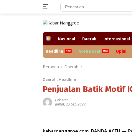
Langsung
ke
konten
H
Nasional
Daerah
Internasional
o
m
Headline
Aceh Besar
Opini
e
Beranda
Daerah
Daerah
,
Headline
Penjualan Batik Motif
Cek Man
Jumat, 23 Sep 2022
kabarnanggroe.com, BANDA ACEH —
Pe