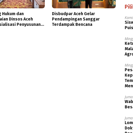
Pil
 Hukum dan
Disbudpar Aceh Gelar
Kami
ian Dinsos Aceh
Pendampingan Sanggar
Sisw
sialisasi Penyusunan
Terdampak Bencana
Puis
Ming
Ket
Mala
Agr
Ming
Pesa
Kep
Tem
Men
Jumat
Wabu
Besa
Jumat
Lom
Dok