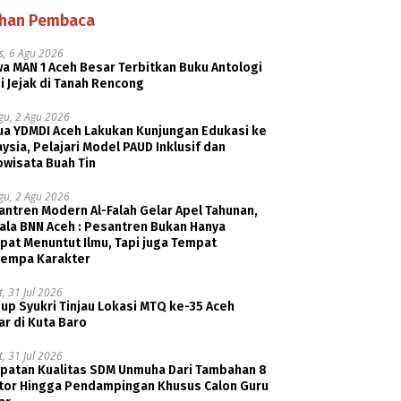
ihan Pembaca
s, 6 Agu 2026
a MAN 1 Aceh Besar Terbitkan Buku Antologi
i Jejak di Tanah Rencong
gu, 2 Agu 2026
ua YDMDI Aceh Lakukan Kunjungan Edukasi ke
ysia, Pelajari Model PAUD Inklusif dan
owisata Buah Tin
gu, 2 Agu 2026
ntren Modern Al-Falah Gelar Apel Tahunan,
ala BNN Aceh : Pesantren Bukan Hanya
pat Menuntut Ilmu, Tapi juga Tempat
empa Karakter
, 31 Jul 2026
p Syukri Tinjau Lokasi MTQ ke-35 Aceh
r di Kuta Baro
, 31 Jul 2026
patan Kualitas SDM Unmuha Dari Tambahan 8
tor Hingga Pendampingan Khusus Calon Guru