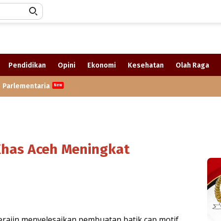
Pendidikan
Opini
Ekonomi
Kesehatan
Olah Raga
Parlementaria
 Khas Aceh Meningkat
rajin menyelesaikan pembuatan batik cap motif