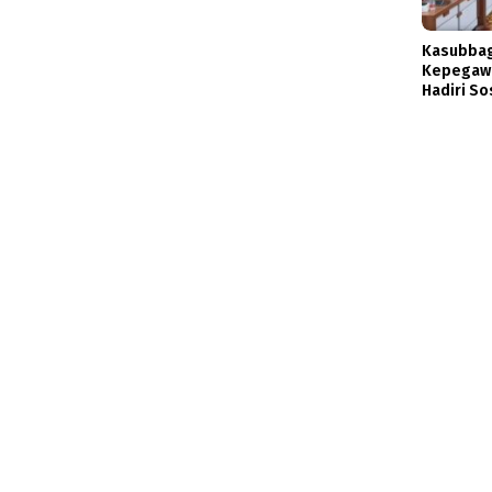
Kasubbag
Kepegawa
Hadiri So
DBOD