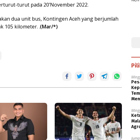
erturut-turut pada 20’November 2022.
kan dua unit bus, Kontingen Aceh yang berjumlah
 105 kilometer. .
(Mar/*)
Pil
Ming
Pesa
Kep
Tem
Men
Ming
Ket
Mala
Agr
Jumat