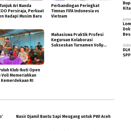
Bupa
unjuk Ari Nanda
Perbandingan Peringkat
Kita
COO Persiraja, Perkuat
Timnas FIFA Indonesia vs
n Hadapi Musim Baru
Vietnam
Jumat
Lom
Dok
Bes
Mahasiswa Praktik Profesi
Keguruan Kolaborasi
Sabt
Sukseskan Turnamen Volly
DLH
Antara
SPPB
uluh Klub Ikuti Open
 Voli Memeriahkan
1 Kemerdekaan RI
p’
Nasir Djamil Bantu Sapi Meugang untuk PWI Aceh