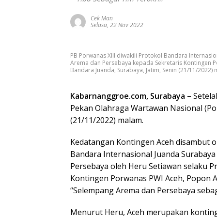
Cek Man
Selasa, 22 Nov 2022
PB Porwanas XIII diwakili Protokol Bandara Interna
Arema dan Persebaya kepada Sekretaris Kontingen 
Bandara Juanda, Surabaya, Jatim, Senin (21/11/2022
Kabarnanggroe.com, Surabaya –
Setela
Pekan Olahraga Wartawan Nasional (Por
(21/11/2022) malam.
Kedatangan Kontingen Aceh disambut ole
Bandara Internasional Juanda Surabay
Persebaya oleh Heru Setiawan selaku P
Kontingen Porwanas PWI Aceh, Popon A
“Selempang Arema dan Persebaya sebaga
Menurut Heru, Aceh merupakan kontinge