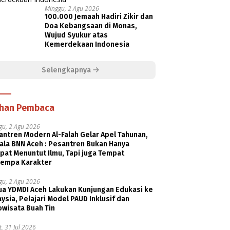
Minggu, 2 Agu 2026
100.000 Jemaah Hadiri Zikir dan
Doa Kebangsaan di Monas,
Wujud Syukur atas
Kemerdekaan Indonesia
Selengkapnya
ihan Pembaca
gu, 2 Agu 2026
ntren Modern Al-Falah Gelar Apel Tahunan,
ala BNN Aceh : Pesantren Bukan Hanya
pat Menuntut Ilmu, Tapi juga Tempat
empa Karakter
gu, 2 Agu 2026
ua YDMDI Aceh Lakukan Kunjungan Edukasi ke
ysia, Pelajari Model PAUD Inklusif dan
owisata Buah Tin
, 31 Jul 2026