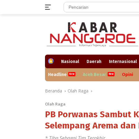
Langsung
ke
konten
H
Nasional
Daerah
Internasional
o
m
Headline
Aceh Besar
Opini
e
Beranda
Olah Raga
Olah Raga
PB Porwanas Sambut K
Selempang Arema dan 
* Tiba Sebagai Tim Terakhir