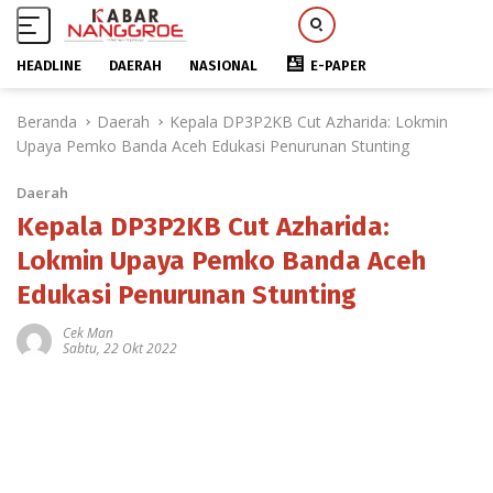
HEADLINE
DAERAH
NASIONAL
E-PAPER
L
Beranda
Daerah
Kepala DP3P2KB Cut Azharida: Lokmin
a
Upaya Pemko Banda Aceh Edukasi Penurunan Stunting
n
g
Daerah
s
u
Kepala DP3P2KB Cut Azharida:
n
Lokmin Upaya Pemko Banda Aceh
g
Edukasi Penurunan Stunting
k
e
Cek Man
k
Sabtu, 22 Okt 2022
o
n
t
e
n