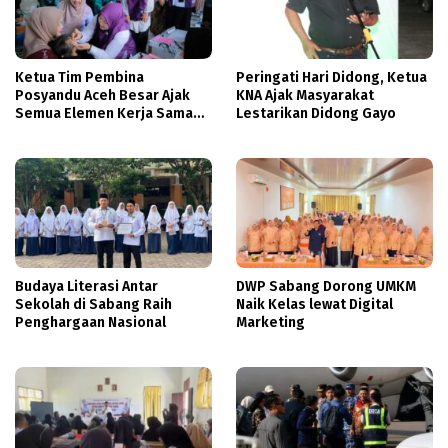
Ketua Tim Pembina
Peringati Hari Didong, Ketua
Posyandu Aceh Besar Ajak
KNA Ajak Masyarakat
Semua Elemen Kerja Sama
Lestarikan Didong Gayo
Tingkatkan Layanan
Kesehatan Ibu dan Anak
Budaya Literasi Antar
DWP Sabang Dorong UMKM
Sekolah di Sabang Raih
Naik Kelas lewat Digital
Penghargaan Nasional
Marketing