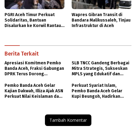
PGRI Aceh Timur Perkuat
Wapres Gibran Transit di
Solidaritas, Bantuan
Bandara Malikussaleh, Tinjau
Disalurkan ke Korwil Rantau
Infrastruktur di Aceh
Peureulak
Berita Terkait
Apresiasi Komitmen Pemko
SLB TNCC Gandeng Berbagai
Banda Aceh, Fraksi Gabungan
Mitra Strategis, Sukseskan
DPRK Terus Dorong
MPLS yang Edukatif dan
Pemanfaatan Aset dan
Inklusif
Peningkatan PAD
Pemko Banda Aceh Gelar
Perkuat Syariat Islam,
Kajian Dakwah, Illiza Ajak ASN
Pemko Banda Aceh Gelar
Perkuat Nilai Keislaman dan
Kupi Beungoh, Hadirkan
Kolaborasi Berdakwah
Syeikh Reza dan Ustazah
Peggy Bahas Ketahanan
Keluarga
Tambah Komentar