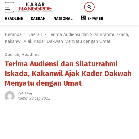
HEADLINE
DAERAH
NASIONAL
E-PAPER
L
Beranda
Daerah
Terima Audiensi dan Silaturrahmi Iskada,
a
Kakanwil Ajak Kader Dakwah Menyatu dengan Umat
n
g
Daerah
,
Headline
s
u
Terima Audiensi dan Silaturrahmi
n
Iskada, Kakanwil Ajak Kader Dakwah
g
Menyatu dengan Umat
k
e
Cek Man
k
Kamis, 22 Sep 2022
o
n
t
e
n