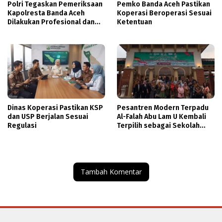
Polri Tegaskan Pemeriksaan
Pemko Banda Aceh Pastikan
Kapolresta Banda Aceh
Koperasi Beroperasi Sesuai
Dilakukan Profesional dan
Ketentuan
Transparan
Dinas Koperasi Pastikan KSP
Pesantren Modern Terpadu
dan USP Berjalan Sesuai
Al-Falah Abu Lam U Kembali
Regulasi
Terpilih sebagai Sekolah
Mitra PASCH Goethe-Institut
Indonesien
Tambah Komentar