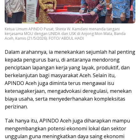
Ketua Umum APINDO Pusat, Shinta W. Kamdani menanda tangani
kerjasama MOU dengan UNIDA dan USK di Anjong Mon Mata, Banda
Aceh, Kamis (21/5/2026). FOTO/ ABDUL HADI
Dalam arahannya, ia menekankan sejumlah hal penting
kepada pengurus baru, di antaranya mendorong
penciptaan lapangan kerja yang layak, produktif, dan
berkelanjutan bagi masyarakat Aceh. Selain itu,
APINDO Aceh juga diminta terus mengawal isu
ketenagakerjaan, mengadvokasi deregulasi, menekan
biaya usaha, serta menyederhanakan kompleksitas
perizinan.
Tak hanya itu, APINDO Aceh juga diharapkan mampu
mengembangkan potensi ekonomi lokal dan sektor
unggulan guna meningkatkan daya saing ekonomi