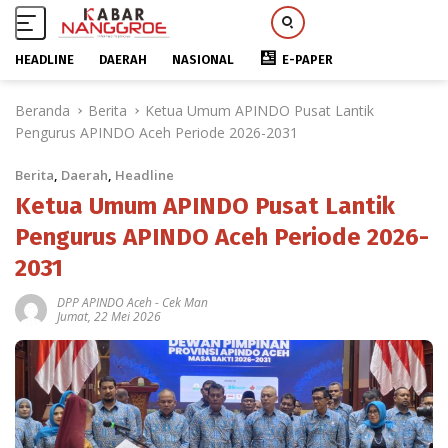
HEADLINE
DAERAH
NASIONAL
E-PAPER
L
Beranda
Berita
Ketua Umum APINDO Pusat Lantik
a
Pengurus APINDO Aceh Periode 2026-2031
n
g
Berita
,
Daerah
,
Headline
s
u
Ketua Umum APINDO Pusat Lantik
n
Pengurus APINDO Aceh Periode 2026-
g
2031
k
e
DPP APINDO Aceh
-
Cek Man
k
Jumat, 22 Mei 2026
o
n
t
e
n