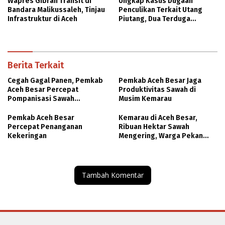
Wapres Gibran Transit di
Ungkap Kasus Dugaan
Bandara Malikussaleh, Tinjau
Penculikan Terkait Utang
Infrastruktur di Aceh
Piutang, Dua Terduga
Diamankan
Berita Terkait
Cegah Gagal Panen, Pemkab
Pemkab Aceh Besar Jaga
Aceh Besar Percepat
Produktivitas Sawah di
Pompanisasi Sawah
Musim Kemarau
Terdampak Kekeringan
Pemkab Aceh Besar
Kemarau di Aceh Besar,
Percepat Penanganan
Ribuan Hektar Sawah
Kekeringan
Mengering, Warga Pekan
Bada Krisis Air
Tambah Komentar