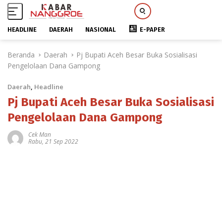
HEADLINE
DAERAH
NASIONAL
E-PAPER
L
Beranda
Daerah
Pj Bupati Aceh Besar Buka Sosialisasi
a
Pengelolaan Dana Gampong
n
g
Daerah
,
Headline
s
u
Pj Bupati Aceh Besar Buka Sosialisasi
n
Pengelolaan Dana Gampong
g
k
Cek Man
Rabu, 21 Sep 2022
e
k
o
n
t
e
n