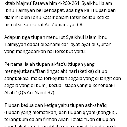
kitab Majmu’ Fatawa hlm 4/260-261, Syaikhul Islam
Ibnu Taimiyah berpendapat, ada tiga kali tiupan dan
diamini oleh Ibnu Katsir dalam tafsir beliau ketika
menafsirkan surat Az-Zumar ayat 68.
Adapun tiga tiupan menurut Syaikhul Islam Ibnu
Taimiyyah dapat dipahami dari ayat-ayat al-Qur‘an
yang mengabarkan hal tersebut yaitu:
Pertama, ialah tiupan al-faz’u (tiupan yang
mengejutkan),“Dan (ingatlah) hari (ketika) ditiup
sangkakala, maka terkejutlah segala yang di langit dan
segala yang di bumi, kecuali siapa yang dikehendaki
Allah.” (QS An-Naml: 87)
Tiupan kedua dan ketiga yaitu tiupan ash-sha’iq
(tiupan yang mematikan) dan tiupan qiyam (bangkit),
terangkum dalam firman Allah Ta’ala: “Dan ditiuplah
sangkakala, maka matilah siapa yang di langit dan di