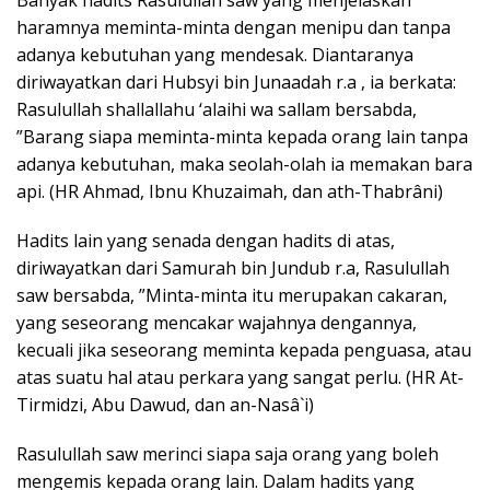
Banyak hadits Rasulullah saw yang menjelaskan
haramnya meminta-minta dengan menipu dan tanpa
adanya kebutuhan yang mendesak. Diantaranya
diriwayatkan dari Hubsyi bin Junaadah r.a , ia berkata:
Rasulullah shallallahu ‘alaihi wa sallam bersabda,
”Barang siapa meminta-minta kepada orang lain tanpa
adanya kebutuhan, maka seolah-olah ia memakan bara
api. (HR Ahmad, Ibnu Khuzaimah, dan ath-Thabrâni)
Hadits lain yang senada dengan hadits di atas,
diriwayatkan dari Samurah bin Jundub r.a, Rasulullah
saw bersabda, ”Minta-minta itu merupakan cakaran,
yang seseorang mencakar wajahnya dengannya,
kecuali jika seseorang meminta kepada penguasa, atau
atas suatu hal atau perkara yang sangat perlu. (HR At-
Tirmidzi, Abu Dawud, dan an-Nasâ`i)
Rasulullah saw merinci siapa saja orang yang boleh
mengemis kepada orang lain. Dalam hadits yang