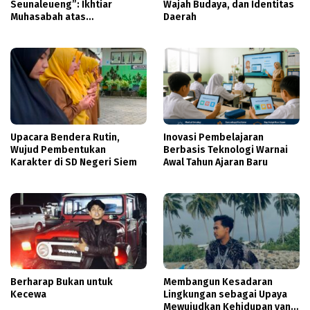
Seunaleueng”: Ikhtiar
Wajah Budaya, dan Identitas
Muhasabah atas
Daerah
Kepemimpinan dan
Akuntabilitas Publik
Pemerintah Abdya
Upacara Bendera Rutin,
Inovasi Pembelajaran
Wujud Pembentukan
Berbasis Teknologi Warnai
Karakter di SD Negeri Siem
Awal Tahun Ajaran Baru
Berharap Bukan untuk
Membangun Kesadaran
Kecewa
Lingkungan sebagai Upaya
Mewujudkan Kehidupan yang