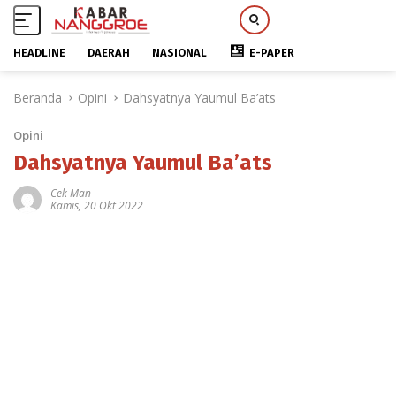
HEADLINE
DAERAH
NASIONAL
E-PAPER
L
Beranda
Opini
Dahsyatnya Yaumul Ba’ats
a
n
Opini
g
s
Dahsyatnya Yaumul Ba’ats
u
Cek Man
n
Kamis, 20 Okt 2022
g
k
e
k
o
n
t
e
n