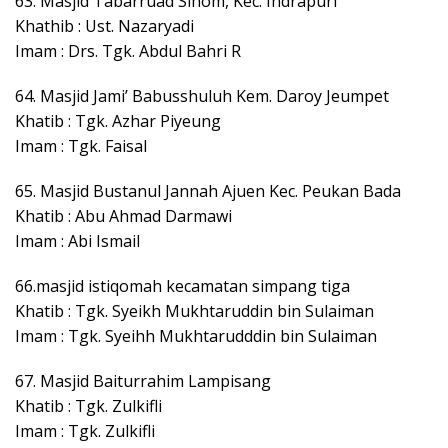
63. Masjid Tabarruad Sihom, Kec. Indrapuri
Khathib : Ust. Nazaryadi
Imam : Drs. Tgk. Abdul Bahri R
64. Masjid Jami’ Babusshuluh Kem. Daroy Jeumpet
Khatib : Tgk. Azhar Piyeung
Imam : Tgk. Faisal
65. Masjid Bustanul Jannah Ajuen Kec. Peukan Bada
Khatib : Abu Ahmad Darmawi
Imam : Abi Ismail
66.masjid istiqomah kecamatan simpang tiga
Khatib : Tgk. Syeikh Mukhtaruddin bin Sulaiman
Imam : Tgk. Syeihh Mukhtarudddin bin Sulaiman
67. Masjid Baiturrahim Lampisang
Khatib : Tgk. Zulkifli
Imam : Tgk. Zulkifli