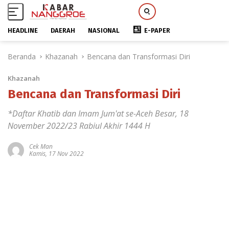
HEADLINE
DAERAH
NASIONAL
E-PAPER
L
Beranda
Khazanah
Bencana dan Transformasi Diri
a
n
Khazanah
g
s
Bencana dan Transformasi Diri
u
*Daftar Khatib dan Imam Jum'at se-Aceh Besar, 18
n
g
November 2022/23 Rabiul Akhir 1444 H
k
e
Cek Man
Kamis, 17 Nov 2022
k
o
n
t
e
n