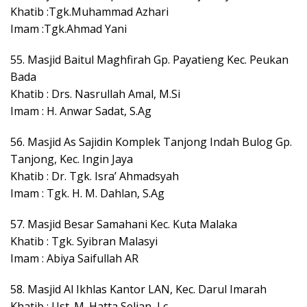
Khatib :Tgk.Muhammad Azhari
Imam :Tgk.Ahmad Yani
55. Masjid Baitul Maghfirah Gp. Payatieng Kec. Peukan
Bada
Khatib : Drs. Nasrullah Amal, M.Si
Imam : H. Anwar Sadat, S.Ag
56. Masjid As Sajidin Komplek Tanjong Indah Bulog Gp.
Tanjong, Kec. Ingin Jaya
Khatib : Dr. Tgk. Isra’ Ahmadsyah
Imam : Tgk. H. M. Dahlan, S.Ag
57. Masjid Besar Samahani Kec. Kuta Malaka
Khatib : Tgk. Syibran Malasyi
Imam : Abiya Saifullah AR
58. Masjid Al Ikhlas Kantor LAN, Kec. Darul Imarah
Khatib : Ust. M. Hatta Selian, Lc