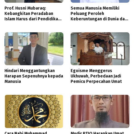
Prof. Husni Mubaraq:
Semua Manusia Memiliki
Kebangkitan Peradaban
Peluang Peroleh
Islam Harus dari Pendidikan
Keberuntungan di Dunia dan
Al-Qur’an
Akhirat
Hindari Menggantungkan
Egoisme Menggerus
Harapan Sepenuhnya kepada
Ukhuwah, Perbedaan Jadi
Manusia
Pemicu Perpecahan Umat
Cara Nabi Muhammad
Mudir PTIQ Harapkan Umat