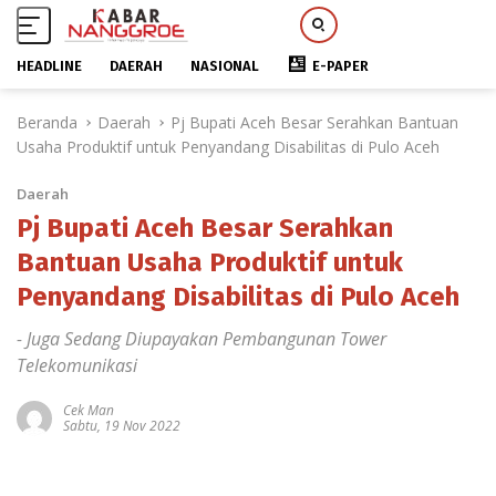
HEADLINE
DAERAH
NASIONAL
E-PAPER
L
Beranda
Daerah
Pj Bupati Aceh Besar Serahkan Bantuan
a
Usaha Produktif untuk Penyandang Disabilitas di Pulo Aceh
n
g
Daerah
s
u
Pj Bupati Aceh Besar Serahkan
n
Bantuan Usaha Produktif untuk
g
Penyandang Disabilitas di Pulo Aceh
k
e
- Juga Sedang Diupayakan Pembangunan Tower
k
Telekomunikasi
o
n
Cek Man
t
Sabtu, 19 Nov 2022
e
n