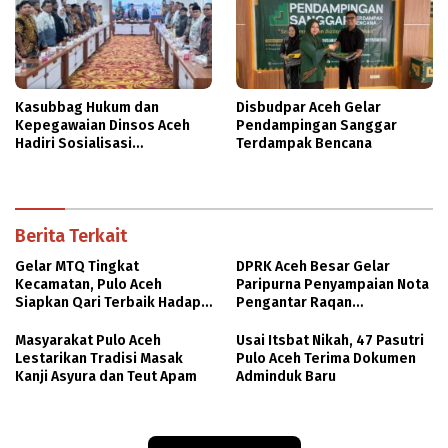
Kasubbag Hukum dan
Disbudpar Aceh Gelar
Kepegawaian Dinsos Aceh
Pendampingan Sanggar
Hadiri Sosialisasi
Terdampak Bencana
Penyusunan DBOD
Berita Terkait
Gelar MTQ Tingkat
DPRK Aceh Besar Gelar
Kecamatan, Pulo Aceh
Paripurna Penyampaian Nota
Siapkan Qari Terbaik Hadapi
Pengantar Raqan
MTQ Kabupaten
Pertanggungjawaban APBK
2025
Masyarakat Pulo Aceh
Usai Itsbat Nikah, 47 Pasutri
Lestarikan Tradisi Masak
Pulo Aceh Terima Dokumen
Kanji Asyura dan Teut Apam
Adminduk Baru