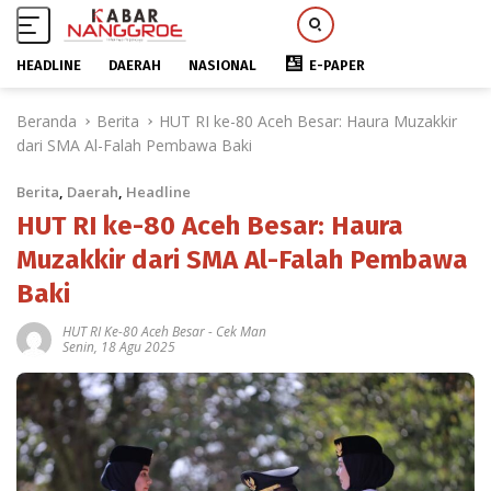
HEADLINE
DAERAH
NASIONAL
E-PAPER
L
Beranda
Berita
HUT RI ke-80 Aceh Besar: Haura Muzakkir
a
dari SMA Al-Falah Pembawa Baki
n
g
Berita
,
Daerah
,
Headline
s
u
HUT RI ke-80 Aceh Besar: Haura
n
Muzakkir dari SMA Al-Falah Pembawa
g
Baki
k
e
HUT RI Ke-80 Aceh Besar
-
Cek Man
k
Senin, 18 Agu 2025
o
n
t
e
n