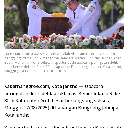
Haura Muzakkir siswa SMA Islam Al-Falah Abu Lam U sedang menaiki
panggung utama untuk menerima Bendera Merah Putih dari Bupati Aceh
Besar Muharram Idris selaku Inspektur pada upacara peringatan detik-
detik Kemerdekaan RI Ke-80 di Lapangan Bungoeng Jeumpa, Kota Jantho,
Minggu (17/08/2025). FOTO/HERI ULKA
Kabarnanggroe.com, Kota Jantho —
Upacara
peringatan detik-detik proklamasi Kemerdekaan RI ke-
80 di Kabupaten Aceh besar berlangsung sukses,
Minggu (17/08/2025) di Lapangan Bungoeng Jeumpa,
Kota Jantho.
Yang bertinda sebagai Inspektur Upacara Bupati Aceh