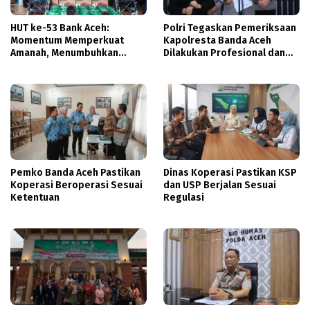
HUT ke-53 Bank Aceh:
Polri Tegaskan Pemeriksaan
Momentum Memperkuat
Kapolresta Banda Aceh
Amanah, Menumbuhkan
Dilakukan Profesional dan
Keberkahan Bagi Aceh
Transparan
Pemko Banda Aceh Pastikan
Dinas Koperasi Pastikan KSP
Koperasi Beroperasi Sesuai
dan USP Berjalan Sesuai
Ketentuan
Regulasi