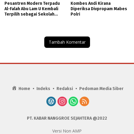
Pesantren Modern Terpadu
Kombes Andi Kirana
Al-Falah Abu Lam U Kembali
Diperiksa Divpropam Mabes
Terpilih sebagai Sekolah
Polri
Mitra PASCH Goethe-Institut
Indonesien
Tambah Komentar
Home
Indeks
Redaksi
Pedoman Media Siber
PT. KABAR NANGGROE SEJAHTERA @2022
Versi Non AMP