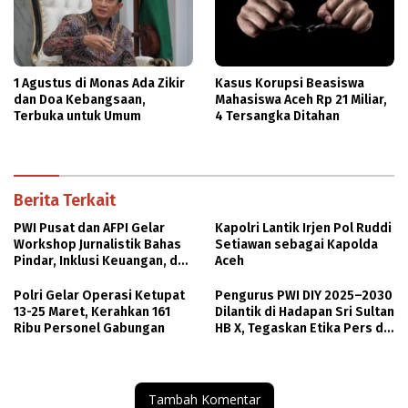
1 Agustus di Monas Ada Zikir
Kasus Korupsi Beasiswa
dan Doa Kebangsaan,
Mahasiswa Aceh Rp 21 Miliar,
Terbuka untuk Umum
4 Tersangka Ditahan
Berita Terkait
PWI Pusat dan AFPI Gelar
Kapolri Lantik Irjen Pol Ruddi
Workshop Jurnalistik Bahas
Setiawan sebagai Kapolda
Pindar, Inklusi Keuangan, dan
Aceh
Perlindungan Publik
Polri Gelar Operasi Ketupat
Pengurus PWI DIY 2025–2030
13-25 Maret, Kerahkan 161
Dilantik di Hadapan Sri Sultan
Ribu Personel Gabungan
HB X, Tegaskan Etika Pers di
Era Viralitas
Tambah Komentar