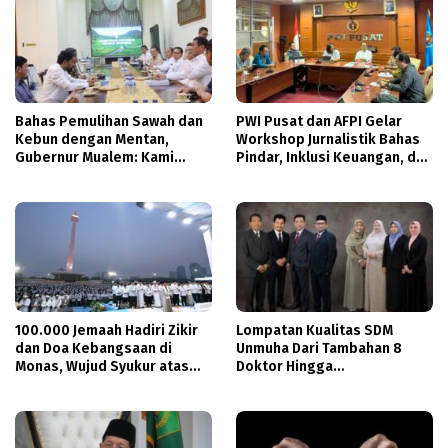
Bahas Pemulihan Sawah dan
PWI Pusat dan AFPI Gelar
Kebun dengan Mentan,
Workshop Jurnalistik Bahas
Gubernur Mualem: Kami
Pindar, Inklusi Keuangan, dan
Butuh Dukungan Pak Menteri
Perlindungan Publik
100.000 Jemaah Hadiri Zikir
Lompatan Kualitas SDM
dan Doa Kebangsaan di
Unmuha Dari Tambahan 8
Monas, Wujud Syukur atas
Doktor Hingga
Kemerdekaan Indonesia
Pendampingan Khusus Calon
Guru Besar