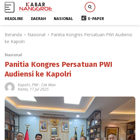
HEADLINE
DAERAH
NASIONAL
E-PAPER
L
Beranda
Nasional
Panitia Kongres Persatuan PWI Audiensi
a
ke Kapolri
n
g
Nasional
s
u
Panitia Kongres Persatuan PWI
n
Audiensi ke Kapolri
g
k
Kapolri
,
PWI
-
Cek Man
Kamis, 17 Jul 2025
e
k
o
n
t
e
n