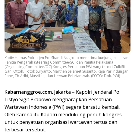
Kadiv Humas Polri Irjen Pol Shandi Nugroho menerima kunjungan jajaran
Panitia Pengarah (Steering Committee/SC) dan Panitia Pelaksana
(Organizing Committee/OC) Kongres Persatuan PWI yang terdiri Zulkifli
Gani Ottoh, Totok Suryanto, Marthen Selamet Susanto, Raja Parlindungan
Pane, Tb Adhi, Musrifah, dan Herwan Pebriansyah. (FOTO: Dok. PWI)
Kabarnanggroe.com, Jakarta –
Kapolri Jenderal Pol
Listyo Sigit Prabowo mengharapkan Persatuan
Wartawan Indonesia (PWI) segera bersatu kembali.
Oleh karena itu Kapolri mendukung penuh kongres
untuk penyatuan organisasi wartawan tertua dan
terbesar tersebut.