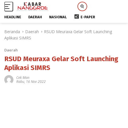
HEADLINE
DAERAH
NASIONAL
E-PAPER
L
Beranda
Daerah
RSUD Meuraxa Gelar Soft Launching
a
Aplikasi SIMRS
n
g
Daerah
s
u
RSUD Meuraxa Gelar Soft Launching
n
Aplikasi SIMRS
g
k
Cek Man
Rabu, 16 Nov 2022
e
k
o
n
t
e
n