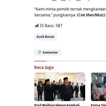
“Kami minta pemilik ternak mengkanda
bersama,” pungkasnya.
(Cek Man/Muiz)
Di Baca :
587
Aceh Besar
Komentar
Baca Juga
Prof Mujiburrahman Kembali
Ketua Ti