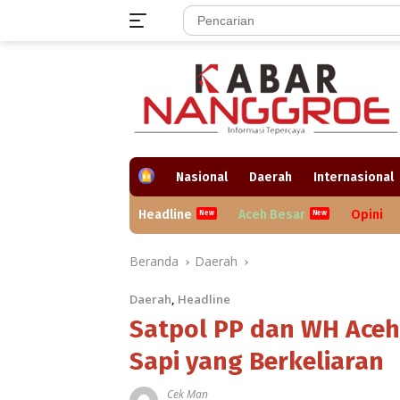
Langsung
ke
konten
H
Nasional
Daerah
Internasional
o
m
Headline
Aceh Besar
Opini
e
Beranda
Daerah
Daerah
,
Headline
Satpol PP dan WH Aceh
Sapi yang Berkeliaran
Cek Man