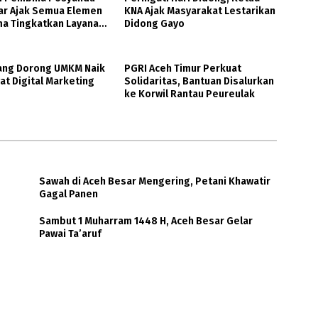
ar Ajak Semua Elemen
KNA Ajak Masyarakat Lestarikan
ma Tingkatkan Layanan
Didong Gayo
n Ibu dan Anak
ng Dorong UMKM Naik
PGRI Aceh Timur Perkuat
at Digital Marketing
Solidaritas, Bantuan Disalurkan
ke Korwil Rantau Peureulak
Sawah di Aceh Besar Mengering, Petani Khawatir
Gagal Panen
Sambut 1 Muharram 1448 H, Aceh Besar Gelar
Pawai Ta’aruf