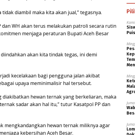
Pil
tidak diambil maka kita akan jual,” tegasnya.
Kami
 dan WH akan terus melakukan patroli secara rutin
Sisw
 komitmen menjaga peraturan Bupati Aceh Besar
Puis
Ming
Pesa
k diindahkan akan kita tindak tegas, ini demi
Kep
Tem
Men
rjadi kecelakaan bagi pengguna jalan akibat
Ming
Ket
sebagai upaya meminimalisir hal tersebut.
Mala
Agr
g diakibatkan hewan ternak yang berkeliaran, maka
Jumat
ternak sadar akan hal itu,” tutur Kasatpol PP dan
Wabu
Besa
Jumat
ak mengkandangkan hewan ternak miliknya agar
Lom
menjaga kebersihan Aceh Besar.
Dok