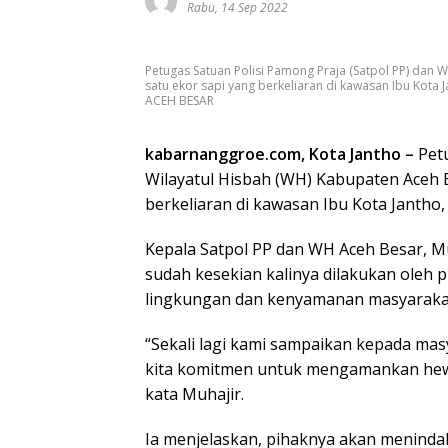
Rabu, 14 Sep 2022
Petugas Satuan Polisi Pamong Praja (Satpol PP) dan
satu ekor sapi yang berkeliaran di kawasan Ibu Ko
ACEH BESAR
kabarnanggroe.com, Kota Jantho –
Petu
Wilayatul Hisbah (WH) Kabupaten Aceh
berkeliaran di kawasan Ibu Kota Jantho,
Kepala Satpol PP dan WH Aceh Besar, 
sudah kesekian kalinya dilakukan oleh 
lingkungan dan kenyamanan masyaraka
“Sekali lagi kami sampaikan kepada mas
kita komitmen untuk mengamankan hewan
kata Muhajir.
Ia menjelaskan, pihaknya akan meninda