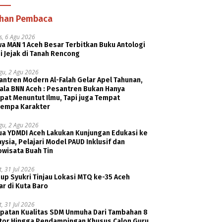
ihan Pembaca
s, 6 Agu 2026
a MAN 1 Aceh Besar Terbitkan Buku Antologi
i Jejak di Tanah Rencong
gu, 2 Agu 2026
ntren Modern Al-Falah Gelar Apel Tahunan,
ala BNN Aceh : Pesantren Bukan Hanya
pat Menuntut Ilmu, Tapi juga Tempat
empa Karakter
gu, 2 Agu 2026
ua YDMDI Aceh Lakukan Kunjungan Edukasi ke
ysia, Pelajari Model PAUD Inklusif dan
owisata Buah Tin
, 31 Jul 2026
p Syukri Tinjau Lokasi MTQ ke-35 Aceh
r di Kuta Baro
, 31 Jul 2026
patan Kualitas SDM Unmuha Dari Tambahan 8
tor Hingga Pendampingan Khusus Calon Guru