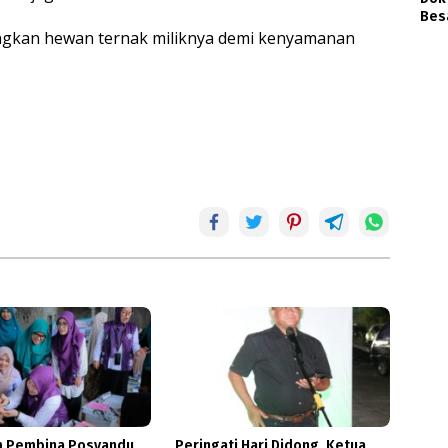
Bes
ngkan hewan ternak miliknya demi kenyamanan
m Pembina Posyandu
Peringati Hari Didong, Ketua