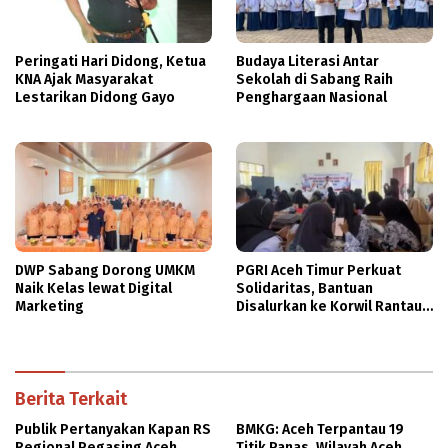
Peringati Hari Didong, Ketua
Budaya Literasi Antar
KNA Ajak Masyarakat
Sekolah di Sabang Raih
Lestarikan Didong Gayo
Penghargaan Nasional
DWP Sabang Dorong UMKM
PGRI Aceh Timur Perkuat
Naik Kelas lewat Digital
Solidaritas, Bantuan
Marketing
Disalurkan ke Korwil Rantau
Peureulak
Berita Terkait
Publik Pertanyakan Kapan RS
BMKG: Aceh Terpantau 19
Regional Pegasing Aceh
Titik Panas, Wilayah Aceh