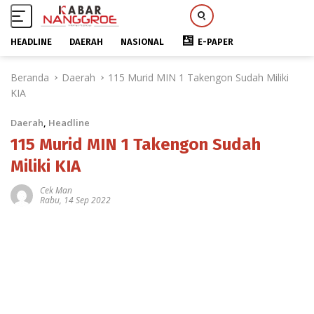
HEADLINE
DAERAH
NASIONAL
E-PAPER
L
Beranda
Daerah
115 Murid MIN 1 Takengon Sudah Miliki
a
KIA
n
g
Daerah
,
Headline
s
u
115 Murid MIN 1 Takengon Sudah
n
Miliki KIA
g
k
Cek Man
Rabu, 14 Sep 2022
e
k
o
n
t
e
n