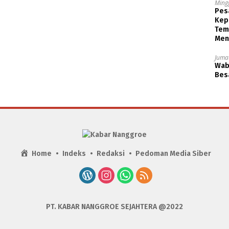
Ming
Pesa
Kep
Tem
Men
Jumat
Wabu
Besa
Home
Indeks
Redaksi
Pedoman Media Siber
PT. KABAR NANGGROE SEJAHTERA @2022