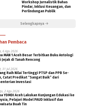
Workshop Jurnalistik Bahas
Pindar, Inklusi Keuangan, dan
Perlindungan Publik
Selengkapnya
ihan Pembaca
s, 6 Agu 2026
a MAN 1 Aceh Besar Terbitkan Buku Antologi
i Jejak di Tanah Rencong
, 31 Jul 2026
ng Raih Nilai Tertinggi PTSP dan PPB Se-
, Catat Predikat “Sangat Baik” dari
enterian Investasi
gu, 2 Agu 2026
ua YDMDI Aceh Lakukan Kunjungan Edukasi ke
ysia, Pelajari Model PAUD Inklusif dan
owisata Buah Tin