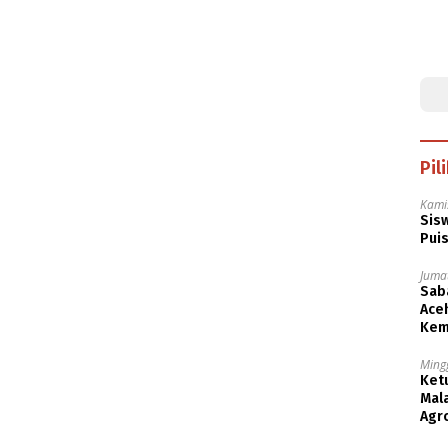
Pil
Kami
Sisw
Puis
Jumat
Saba
Aceh
Kem
Ming
Ket
Mala
Agr