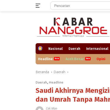
Langsung
ke
konten
H
Nasional
Daerah
Internasional
o
m
Headline
Aceh Besar
Opini
e
Beranda
Daerah
Daerah
,
Headline
Saudi Akhirnya Mengiz
dan Umrah Tanpa Mah
Cek Man