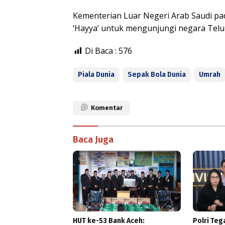
Kementerian Luar Negeri Arab Saudi p
‘Hayya’ untuk mengunjungi negara Teluk
Di Baca :
576
Piala Dunia
Sepak Bola Dunia
Umrah
Komentar
Baca Juga
HUT ke-53 Bank Aceh:
Polri Te