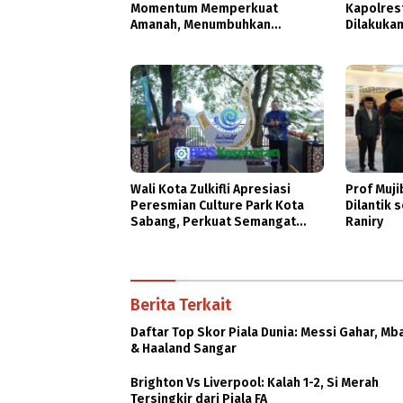
Momentum Memperkuat
Kapolres
Amanah, Menumbuhkan
Dilakukan
Keberkahan Bagi Aceh
Transpar
Wali Kota Zulkifli Apresiasi
Prof Muj
Peresmian Culture Park Kota
Dilantik 
Sabang, Perkuat Semangat
Raniry
Gotong Royong
Berita Terkait
Daftar Top Skor Piala Dunia: Messi Gahar, M
& Haaland Sangar
Brighton Vs Liverpool: Kalah 1-2, Si Merah
Tersingkir dari Piala FA