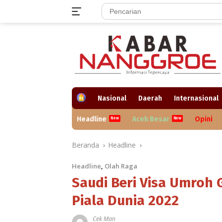
Langsung
ke
konten
H
Nasional
Daerah
Internasional
o
m
Headline
Aceh Besar
Opini
e
Beranda
Headline
Headline
,
Olah Raga
Saudi Beri Visa Umroh
Piala Dunia 2022
Cek Man