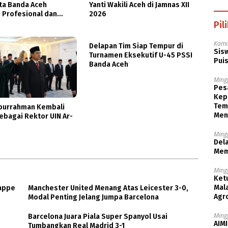
ta Banda Aceh
Yanti Wakili Aceh di Jamnas XII
 Profesional dan
2026
an
Pil
Kami
Delapan Tim Siap Tempur di
Sisw
Turnamen Eksekutif U-45 PSSI
Puis
Banda Aceh
Ming
Pesa
Kep
Tem
iburrahman Kembali
Men
sebagai Rektor UIN Ar-
Ming
Dela
Mem
Ming
Ket
Mala
bappe
Manchester United Menang Atas Leicester 3-0,
Agr
Modal Penting Jelang Jumpa Barcelona
Ming
Barcelona Juara Piala Super Spanyol Usai
AIMI
Tumbangkan Real Madrid 3-1