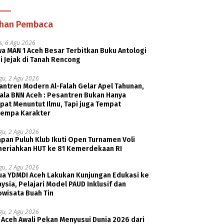
ihan Pembaca
s, 6 Agu 2026
a MAN 1 Aceh Besar Terbitkan Buku Antologi
i Jejak di Tanah Rencong
gu, 2 Agu 2026
ntren Modern Al-Falah Gelar Apel Tahunan,
ala BNN Aceh : Pesantren Bukan Hanya
pat Menuntut Ilmu, Tapi juga Tempat
empa Karakter
gu, 2 Agu 2026
pan Puluh Klub Ikuti Open Turnamen Voli
eriahkan HUT ke 81 Kemerdekaan RI
gu, 2 Agu 2026
ua YDMDI Aceh Lakukan Kunjungan Edukasi ke
ysia, Pelajari Model PAUD Inklusif dan
owisata Buah Tin
gu, 2 Agu 2026
 Aceh Awali Pekan Menyusui Dunia 2026 dari