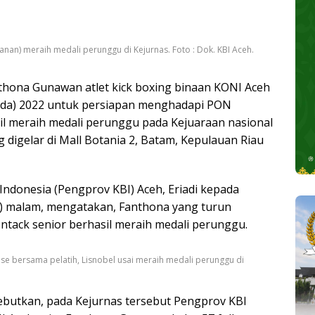
anan) meraih medali perunggu di Kejurnas. Foto : Dok. KBI Aceh.
hona Gunawan atlet kick boxing binaan KONI Aceh
atda) 2022 untuk persiapan menghadapi PON
il meraih medali perunggu pada Kejuaraan nasional
g digelar di Mall Botania 2, Batam, Kepulauan Riau
Indonesia (Pengprov KBI) Aceh, Eriadi kepada
2) malam, mengatakan, Fanthona yang turun
ontack senior berhasil meraih medali perunggu.
ose bersama pelatih, Lisnobel usai meraih medali perunggu di
yebutkan, pada Kejurnas tersebut Pengprov KBI