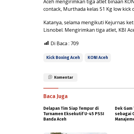
Aceh mengirimkan tiga atlet binaan KON
contack, Murthada kelas 51 Kg low kick d
Katanya, selama mengikuti Kejurnas keti
Lisnobel. Mengirimkan tiga atlet, KBI A
Di Baca :
709
Kick Boxing Aceh
KONI Aceh
Komentar
Baca Juga
Delapan Tim Siap Tempur di
Dek Gam T
Turnamen Eksekutif U-45 PSSI
sebagai 
Banda Aceh
Manajeme