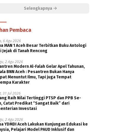
Selengkapnya
ihan Pembaca
s, 6 Agu 2026
a MAN 1 Aceh Besar Terbitkan Buku Antologi
i Jejak di Tanah Rencong
gu, 2 Agu 2026
ntren Modern Al-Falah Gelar Apel Tahunan,
ala BNN Aceh : Pesantren Bukan Hanya
pat Menuntut Ilmu, Tapi juga Tempat
empa Karakter
, 31 Jul 2026
ng Raih Nilai Tertinggi PTSP dan PPB Se-
, Catat Predikat “Sangat Baik” dari
enterian Investasi
gu, 2 Agu 2026
ua YDMDI Aceh Lakukan Kunjungan Edukasi ke
ysia, Pelajari Model PAUD Inklusif dan