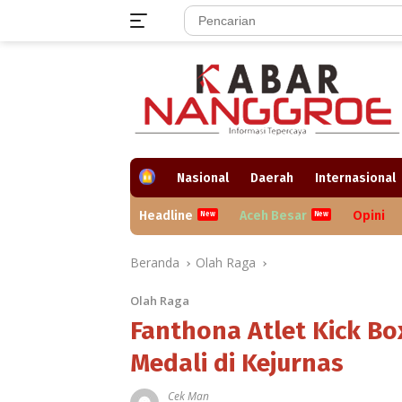
Langsung
ke
konten
H
Nasional
Daerah
Internasional
o
m
Headline
Aceh Besar
Opini
e
Beranda
Olah Raga
Olah Raga
Fanthona Atlet Kick Bo
Medali di Kejurnas
Cek Man