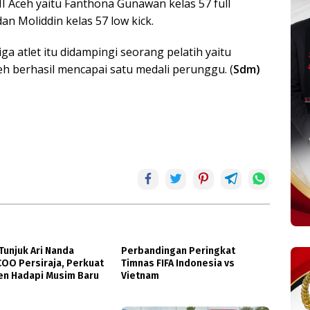
I Aceh yaitu Fanthona Gunawan kelas 57 full
an Moliddin kelas 57 low kick.
ga atlet itu didampingi seorang pelatih yaitu
ceh berhasil mencapai satu medali perunggu. (
Sdm)
unjuk Ari Nanda
Perbandingan Peringkat
COO Persiraja, Perkuat
Timnas FIFA Indonesia vs
n Hadapi Musim Baru
Vietnam