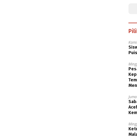
Pil
Kami
Sisw
Puis
Ming
Pesa
Kep
Tem
Men
Jumat
Saba
Aceh
Kem
Ming
Ket
Mala