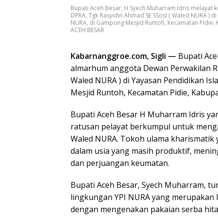
Bupati Aceh Besar, H Syech Muharram Idris melayat
DPRA, Tgk Rasyidin Ahmad SE SSosI ( Waled NURA ) di 
NURA, di Gampong Mesjid Runtoh, Kecamatan Pidie,
ACEH BESAR
Kabarnanggroe.com, Sigli —
Bupati Ace
almarhum anggota Dewan Perwakilan Raky
Waled NURA ) di Yayasan Pendidikan Is
Mesjid Runtoh, Kecamatan Pidie, Kabupat
Bupati Aceh Besar H Muharram Idris y
ratusan pelayat berkumpul untuk mengan
Waled NURA. Tokoh ulama kharismatik 
dalam usia yang masih produktif, meni
dan perjuangan keumatan.
Bupati Aceh Besar, Syech Muharram, tur
lingkungan YPI NURA yang merupakan l
dengan mengenakan pakaian serba hita