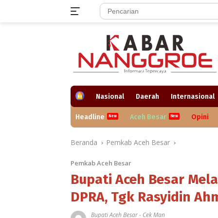
Langsung
ke
konten
H
Nasional
Daerah
Internasional
o
m
Headline
Aceh Besar
Opini
e
Beranda
Pemkab Aceh Besar
Pemkab Aceh Besar
Bupati Aceh Besar Mel
DPRA, Tgk Rasyidin Ah
Bupati Aceh Besar
-
Cek Man