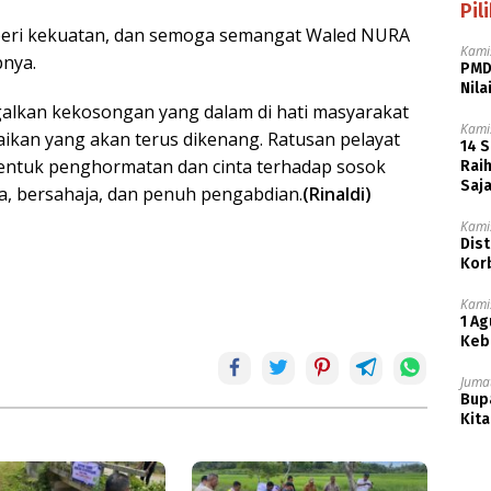
Pil
iberi kekuatan, dan semoga semangat Waled NURA
Kamis
pnya.
PMD
Nila
alkan kekosongan yang dalam di hati masyarakat
Kamis
ikan yang akan terus dikenang. Ratusan pelayat
14 
 bentuk penghormatan dan cinta terhadap sosok
Rai
Saj
a, bersahaja, dan penuh pengabdian.
(Rinaldi)
Kamis
Dist
Kor
Kamis
1 Ag
Keb
Jumat
Bupa
Kita