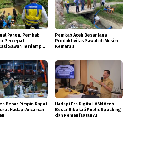
gal Panen, Pemkab
Pemkab Aceh Besar Jaga
ar Percepat
Produktivitas Sawah di Musim
asi Sawah Terdampak
Kemarau
an
ceh Besar Pimpin Rapat
Hadapi Era Digital, ASN Aceh
rurat Hadapi Ancaman
Besar Dibekali Public Speaking
an
dan Pemanfaatan AI