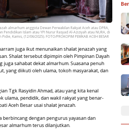
Ber
enazah almarhum anggota Dewan Perwakilan Rakyat Aceh atau DPRA,
n Pendidikan Islam atau YPI Nurur Rasyad Al-Aziziyah atau NURA, di
n Pidie, Kamis, (12/06/2025). FOTO/PROKOPIM PEMKAB ACEH BESAR
arram juga ikut menunaikan shalat jenazah yang
an. Shalat tersebut dipimpin oleh Pimpinan Dayah
ang juga sahabat dekat almarhum. Suasana penuh
t, yang diikuti oleh ulama, tokoh masyarakat, dan
ian Tgk Rasyidin Ahmad, atau yang kita kenal
k ulama, pendidik, dan wakil rakyat yang benar-
ti Aceh Besar usai shalat jenazah.
ga berbincang dengan pengurus yayasan dan
sar almarhum terus dilanjutkan.