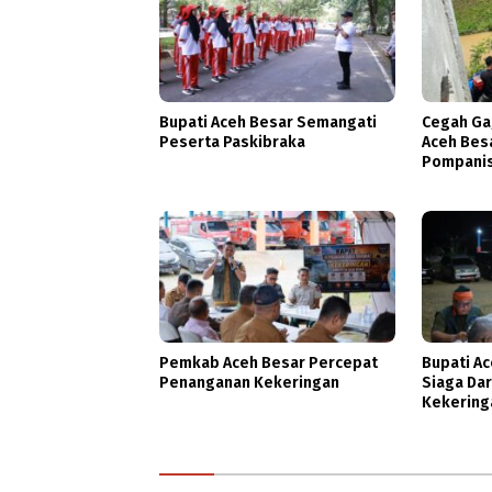
Bupati Aceh Besar Semangati
Cegah Ga
Peserta Paskibraka
Aceh Bes
Pompanis
Kekering
Pemkab Aceh Besar Percepat
Bupati A
Penanganan Kekeringan
Siaga Da
Kekering