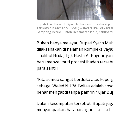
Bupati Aceh Besar, H Syech Muharram Idris shalat j
Tgk Rasyidin Ahmad SE SSosI ( Waled NURA ) di Yayasa
Gampong Mesjid Runtoh, Kecamatan Pidie, Kabupate
Bukan hanya melayat, Bupati Syech Muh
dilaksanakan di halaman kompleks yayas
Thalibul Huda, Tgk Hasbi Al-Bayuni, y
haru menyelimuti prosesi ibadah tersebu
para santri.
“Kita semua sangat berduka atas keperg
sebagai Waled NURA. Beliau adalah soso
benar mengabdi tanpa pamrih,” ujar Bupa
Dalam kesempatan tersebut, Bupati ju
menyampaikan harapan agar cita-cita be