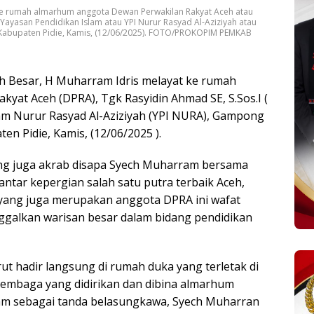
 ke rumah almarhum anggota Dewan Perwakilan Rakyat Aceh atau
Yayasan Pendidikan Islam atau YPI Nurur Rasyad Al-Aziziyah atau
 Kabupaten Pidie, Kamis, (12/06/2025). FOTO/PROKOPIM PEMKAB
h Besar, H Muharram Idris melayat ke rumah
at Aceh (DPRA), Tgk Rasyidin Ahmad SE, S.Sos.I (
lam Nurur Rasyad Al-Aziziyah (YPI NURA), Gampong
en Pidie, Kamis, (12/06/2025 ).
ang juga akrab disapa Syech Muharram bersama
tar kepergian salah satu putra terbaik Aceh,
yang juga merupakan anggota DPRA ini wafat
nggalkan warisan besar dalam bidang pendidikan
ut hadir langsung di rumah duka yang terletak di
embaga yang didirikan dan dibina almarhum
m sebagai tanda belasungkawa, Syech Muharran