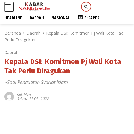
HEADLINE
DAERAH
NASIONAL
E-PAPER
L
Beranda
Daerah
Kepala DSI: Komitmen Pj Wali Kota Tak
a
Perlu Diragukan
n
g
Daerah
s
u
Kepala DSI: Komitmen Pj Wali Kota
n
Tak Perlu Diragukan
g
k
~Soal Penguatan Syariat Islam
e
k
Cek Man
Selasa, 11 Okt 2022
o
n
t
e
n