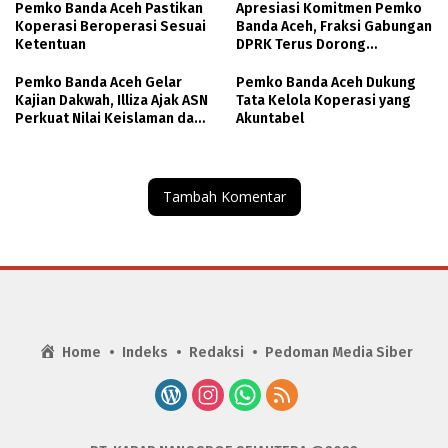
Pemko Banda Aceh Pastikan
Apresiasi Komitmen Pemko
Koperasi Beroperasi Sesuai
Banda Aceh, Fraksi Gabungan
Ketentuan
DPRK Terus Dorong
Pemanfaatan Aset dan
Peningkatan PAD
Pemko Banda Aceh Gelar
Pemko Banda Aceh Dukung
Kajian Dakwah, Illiza Ajak ASN
Tata Kelola Koperasi yang
Perkuat Nilai Keislaman dan
Akuntabel
Kolaborasi Berdakwah
Tambah Komentar
Home
Indeks
Redaksi
Pedoman Media Siber