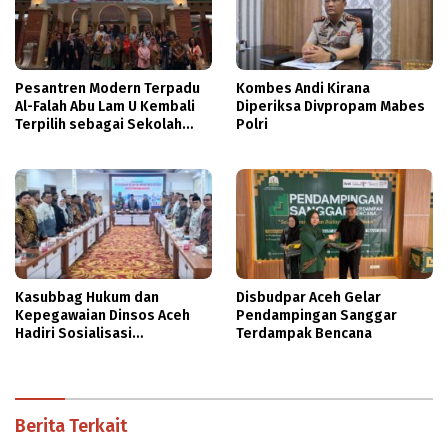
Pesantren Modern Terpadu
Kombes Andi Kirana
Al-Falah Abu Lam U Kembali
Diperiksa Divpropam Mabes
Terpilih sebagai Sekolah
Polri
Mitra PASCH Goethe-Institut
Indonesien
Kasubbag Hukum dan
Disbudpar Aceh Gelar
Kepegawaian Dinsos Aceh
Pendampingan Sanggar
Hadiri Sosialisasi
Terdampak Bencana
Penyusunan DBOD
Berita Terkait