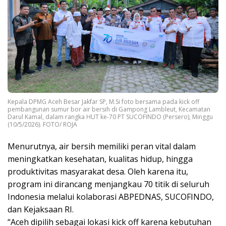
Kepala DPMG Aceh Besar Jakfar SP, M.Si foto bersama pada kick off
pembangunan sumur bor air bersih di Gampong Lambleut, Kecamatan
Darul Kamal, dalam rangka HUT ke-70 PT SUCOFINDO (Persero), Minggu
(10/5/2026). FOTO/ ROJA
Menurutnya, air bersih memiliki peran vital dalam
meningkatkan kesehatan, kualitas hidup, hingga
produktivitas masyarakat desa. Oleh karena itu,
program ini dirancang menjangkau 70 titik di seluruh
Indonesia melalui kolaborasi ABPEDNAS, SUCOFINDO,
dan Kejaksaan RI.
“Aceh dipilih sebagai lokasi kick off karena kebutuhan