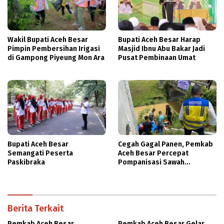
Wakil Bupati Aceh Besar
Bupati Aceh Besar Harap
Pimpin Pembersihan Irigasi
Masjid Ibnu Abu Bakar Jadi
di Gampong Piyeung Mon Ara
Pusat Pembinaan Umat
Bupati Aceh Besar
Cegah Gagal Panen, Pemkab
Semangati Peserta
Aceh Besar Percepat
Paskibraka
Pompanisasi Sawah
Terdampak Kekeringan
Berita Terkait
Pemkab Aceh Besar
Pemkab Aceh Besar Gelar