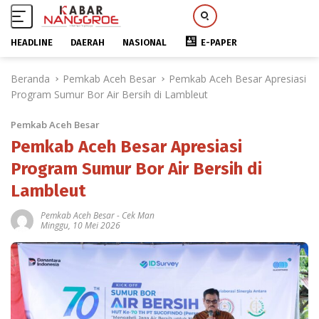
HEADLINE
DAERAH
NASIONAL
E-PAPER
L
Beranda
Pemkab Aceh Besar
Pemkab Aceh Besar Apresiasi
a
Program Sumur Bor Air Bersih di Lambleut
n
g
Pemkab Aceh Besar
s
u
Pemkab Aceh Besar Apresiasi
n
Program Sumur Bor Air Bersih di
g
Lambleut
k
e
Pemkab Aceh Besar
-
Cek Man
k
Minggu, 10 Mei 2026
o
n
t
e
n