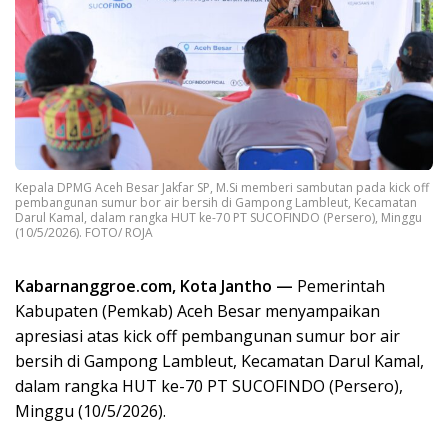
Kepala DPMG Aceh Besar Jakfar SP, M.Si memberi sambutan pada kick off
pembangunan sumur bor air bersih di Gampong Lambleut, Kecamatan
Darul Kamal, dalam rangka HUT ke-70 PT SUCOFINDO (Persero), Minggu
(10/5/2026). FOTO/ ROJA
Kabarnanggroe.com, Kota Jantho —
Pemerintah
Kabupaten (Pemkab) Aceh Besar menyampaikan
apresiasi atas kick off pembangunan sumur bor air
bersih di Gampong Lambleut, Kecamatan Darul Kamal,
dalam rangka HUT ke-70 PT SUCOFINDO (Persero),
Minggu (10/5/2026).