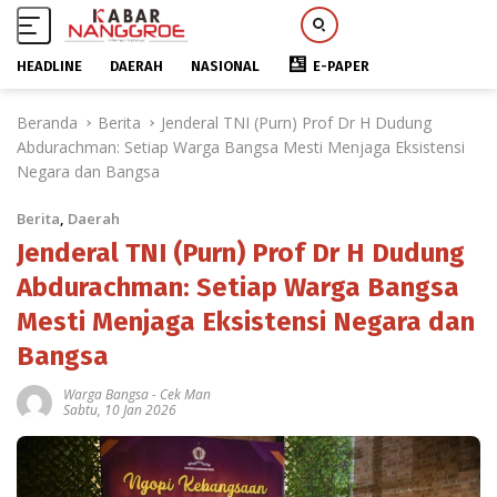
HEADLINE
DAERAH
NASIONAL
E-PAPER
L
Beranda
Berita
Jenderal TNI (Purn) Prof Dr H Dudung
a
Abdurachman: Setiap Warga Bangsa Mesti Menjaga Eksistensi
n
Negara dan Bangsa
g
s
Berita
,
Daerah
u
n
Jenderal TNI (Purn) Prof Dr H Dudung
g
Abdurachman: Setiap Warga Bangsa
k
Mesti Menjaga Eksistensi Negara dan
e
k
Bangsa
o
n
Warga Bangsa
-
Cek Man
Sabtu, 10 Jan 2026
t
e
n