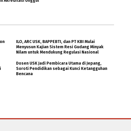
ih Akreditasi Unggul
ion
ILO, ARC USK, BAPPEBTI, dan PT KBI Mulai
Menyusun Kajian Sistem Resi Gudang Minyak
Nilam untuk Mendukung Regulasi Nasional
Dosen USK Jadi Pembicara Utama di Jepang,
i
Soroti Pendidikan sebagai Kunci Ketangguhan
Bencana