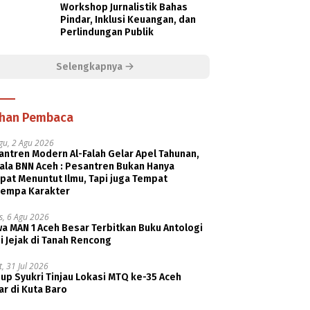
Workshop Jurnalistik Bahas
Pindar, Inklusi Keuangan, dan
Perlindungan Publik
Selengkapnya
ihan Pembaca
gu, 2 Agu 2026
ntren Modern Al-Falah Gelar Apel Tahunan,
ala BNN Aceh : Pesantren Bukan Hanya
pat Menuntut Ilmu, Tapi juga Tempat
empa Karakter
s, 6 Agu 2026
a MAN 1 Aceh Besar Terbitkan Buku Antologi
i Jejak di Tanah Rencong
, 31 Jul 2026
p Syukri Tinjau Lokasi MTQ ke-35 Aceh
r di Kuta Baro