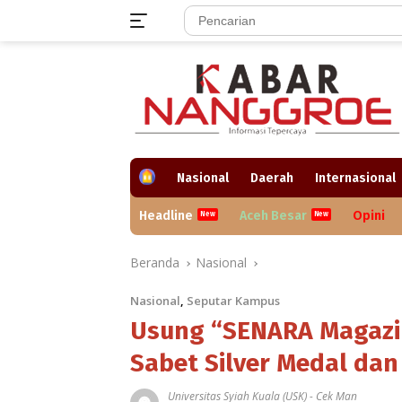
Langsung
ke
konten
H
Nasional
Daerah
Internasional
o
m
Headline
Aceh Besar
Opini
e
Beranda
Nasional
Nasional
,
Seputar Kampus
Usung “SENARA Magazi
Sabet Silver Medal dan
Universitas Syiah Kuala (USK)
-
Cek Man