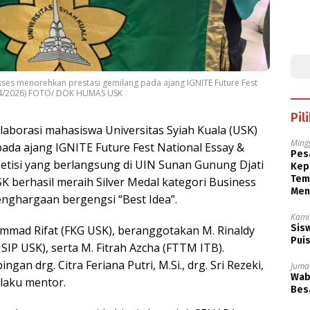
kses menorehkan prestasi gemilang pada ajang IGNITE Future Fest
(6/4/2026) FOTO/ DOK HUMAS USK
Pil
aborasi mahasiswa Universitas Syiah Kuala (USK)
Ming
ada ajang IGNITE Future Fest National Essay &
Pesa
etisi yang berlangsung di UIN Sunan Gunung Djati
Kep
Tem
SK berhasil meraih Silver Medal kategori Business
Men
penghargaan bergengsi “Best Idea”.
Kami
Sisw
uhammad Rifat (FKG USK), beranggotakan M. Rinaldy
Puis
SIP USK), serta M. Fitrah Azcha (FTTM ITB).
gan drg. Citra Feriana Putri, M.Si., drg. Sri Rezeki,
Jumat
Wabu
elaku mentor.
Besa