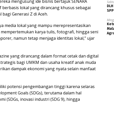
reka mengusung ide bisnis bertajuk SENARA
Sabt
DLH
f berbasis lokal yang dirancang khusus sebagai
SPPB
 bagi Generasi Z di Aceh.
Ming
Ket
ya media lokal yang mampu merepresentasikan
Mala
 mempertemukan karya tulis, fotografi, hingga seni
Agr
rer, namun tetap menjaga identitas lokal,” ujar
ine yang dirancang dalam format cetak dan digital
a strategis bagi UMKM dan usaha kreatif anak muda
berikan dampak ekonomi yang nyata selain manfaat
liki potensi pengembangan tinggi karena selaras
lopment Goals (SDGs), terutama dalam hal
i (SDGs, inovasi industri (SDG 9), hingga