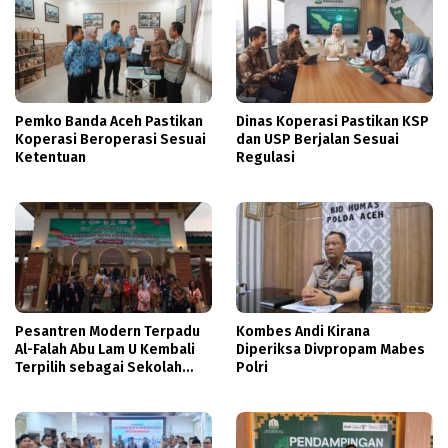
Pemko Banda Aceh Pastikan
Dinas Koperasi Pastikan KSP
Koperasi Beroperasi Sesuai
dan USP Berjalan Sesuai
Ketentuan
Regulasi
Pesantren Modern Terpadu
Kombes Andi Kirana
Al-Falah Abu Lam U Kembali
Diperiksa Divpropam Mabes
Terpilih sebagai Sekolah
Polri
Mitra PASCH Goethe-Institut
Indonesien