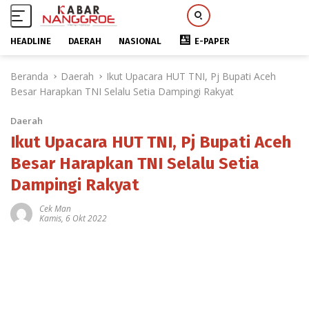
HEADLINE
DAERAH
NASIONAL
E-PAPER
L
Beranda
Daerah
Ikut Upacara HUT TNI, Pj Bupati Aceh
a
Besar Harapkan TNI Selalu Setia Dampingi Rakyat
n
g
Daerah
s
u
Ikut Upacara HUT TNI, Pj Bupati Aceh
n
Besar Harapkan TNI Selalu Setia
g
Dampingi Rakyat
k
e
Cek Man
k
Kamis, 6 Okt 2022
o
n
t
e
n