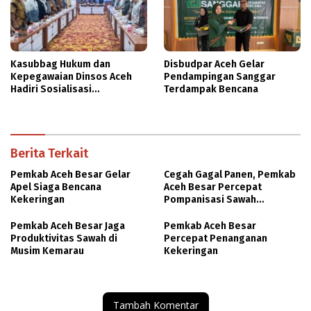
Kasubbag Hukum dan
Disbudpar Aceh Gelar
Kepegawaian Dinsos Aceh
Pendampingan Sanggar
Hadiri Sosialisasi
Terdampak Bencana
Penyusunan DBOD
Berita Terkait
Pemkab Aceh Besar Gelar
Cegah Gagal Panen, Pemkab
Apel Siaga Bencana
Aceh Besar Percepat
Kekeringan
Pompanisasi Sawah
Terdampak Kekeringan
Pemkab Aceh Besar Jaga
Pemkab Aceh Besar
Produktivitas Sawah di
Percepat Penanganan
Musim Kemarau
Kekeringan
Tambah Komentar