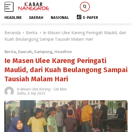
HEADLINE
DAERAH
NASIONAL
E-PAPER
L
Beranda
Berita
Ie Masen Ulee Kareng Peringati Maulid, dari
a
Kuah Beulangong Sampai Tausiah Malam Hari
n
g
Berita
,
Daerah
,
Gampong
,
Headline
s
u
Ie Masen Ulee Kareng Peringati
n
Maulid, dari Kuah Beulangong Sampai
g
Tausiah Malam Hari
k
e
Ie Masen Ulee Kareng
-
Cek Man
k
Sabtu, 6 Sep 2025
o
n
t
e
n