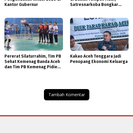
Kantor Gubernur
Satresnarkoba Bongkar
Peredaran di Ketambe
Pererat Silaturrahim, Tim PB
Kakao Aceh Tenggara Jadi
Sehat Kemenag Banda Aceh
Penopang Ekonomi Keluarga
dan Tim PB Kemenag Pidie
Jalin Pertandingan
Persahabatan
Tambah Komentar